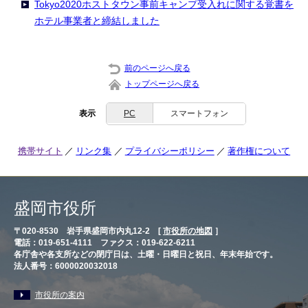
Tokyo2020ホストタウン事前キャンプ受入れに関する覚書を
ホテル事業者と締結しました
前のページへ戻る
トップページへ戻る
表示
PC
スマートフォン
携帯サイト
リンク集
プライバシーポリシー
著作権について
盛岡市役所
〒020-8530 岩手県盛岡市内丸12-2 [
市役所の地図
］
電話：019-651-4111 ファクス：019-622-6211
各庁舎や各支所などの閉庁日は、土曜・日曜日と祝日、年末年始です。
法人番号：6000020032018
市役所の案内