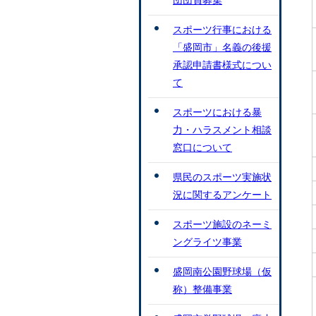
団団員募集
スポーツ行事における
「盛岡市」名義の後援
承認申請書様式につい
て
スポーツにおける暴
力・ハラスメント相談
窓口について
県民のスポーツ実施状
況に関するアンケート
スポーツ施設のネーミ
ングライツ事業
盛岡南公園野球場（仮
称）整備事業