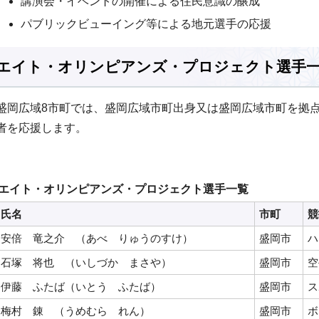
講演会・イベントの開催による住民意識の醸成
パブリックビューイング等による地元選手の応援
エイト・オリンピアンズ・プロジェクト選手
盛岡広域8市町では、盛岡広域市町出身又は盛岡広域市町を拠
者を応援します。
エイト・オリンピアンズ・プロジェクト選手一覧
氏名
市町
競
安倍 竜之介 （あべ りゅうのすけ）
盛岡市
ハ
石塚 将也 （いしづか まさや）
盛岡市
空
伊藤 ふたば（いとう ふたば）
盛岡市
ス
梅村 錬 （うめむら れん）
盛岡市
ボ