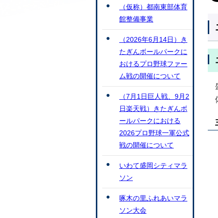
（仮称）都南東部体育
館整備事業
（2026年6月14日）き
たぎんボールパークに
おけるプロ野球ファー
ム戦の開催について
（7月1日巨人戦、9月2
日楽天戦）きたぎんボ
ールパークにおける
2026プロ野球一軍公式
戦の開催について
いわて盛岡シティマラ
ソン
啄木の里ふれあいマラ
ソン大会