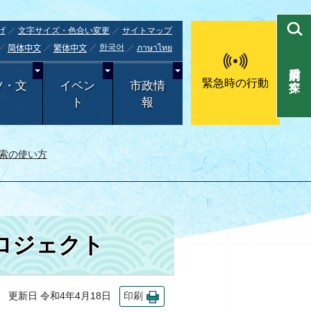
げ
文字サイズ・色合い変更
サイトマップ
한국어
ภาษาไทย
简体中文
繁体中文
目的別で探す
緊急時の行動
ツ・文
イベン
市政情
ト
報
索の使い方
ロジェクト
更新日 令和4年4月18日
印刷