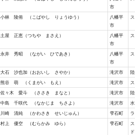
市
小林 陵侑 （こばやし りょうゆう）
八幡平
ス
市
土屋 正恵（つちや まさえ）
八幡平
ス
市
永井 秀昭 （ながい ひであき）
八幡平
ス
市
大石 沙也加（おおいし さやか）
滝沢市
陸
熊谷 萌 （くまがい もえ）
滝沢市
ス
佐々木 愛斗 （ささき まなと）
滝沢市
陸
中島 千咲代 （なかじま ちさよ）
滝沢市
水
川崎 清純 （かわさき せいじゅん）
雫石町
ラ
村上 優空 （むらかみ ゆら）
雫石町
ス
ド