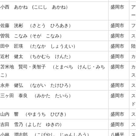
小西 あかね (こにし あかね）
盛岡市
ア
ー
佐藤 洸彬 （さとう ひろあき）
盛岡市
フ
曽我 こなみ（そが こなみ）
盛岡市
ス
田中 匠瑛 （たなか しょうえい）
盛岡市
陸
近村 健太 （ちかむら けんた）
盛岡市
カ
苫米地 賢司・美智子 （とまべち けんじ・みち
盛岡市
カ
こ）
ス
永井 健弘 （ながい たけひろ）
盛岡市
ス
三ヶ田 泰良 （みかた たいら）
盛岡市
ス
ド
山内 響 （やまうち ひびき）
盛岡市
ス
吉田 雪乃（よしだ ゆきの）
盛岡市
ス
小林 潤志郎 （こばやし じゅんしろう）
八幡平
ス