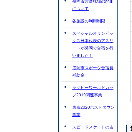
盛岡市営野球場の廃止
について
各施設の利用制限
スペシャルオリンピッ
クス日本代表のアスリ
ートが盛岡で合宿を行
いました！
盛岡市スポーツ合宿費
補助金
ラグビーワールドカッ
プ2019関連事業
東京2020ホストタウン
事業
スピードスケートの吉