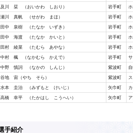
及川 栞 （おいかわ しおり）
岩手町
ホ
瀬川 真帆 （せがわ まほ）
岩手町
ホ
田中 泉樹 （たなか いずき）
岩手町
ホ
田中 海渡 （たなか かいと）
岩手町
ホ
田村 綾菜 （たむら あやな）
岩手町
ホ
中村 楓 （なかむら かえで）
岩手町
サ
中野 慎詞 （なかの しんじ）
紫波町
自
谷地 宙（やち そら）
紫波町
ス
水本 圭治 （みずもと けいじ）
矢巾町
カ
高橋 幸平 （たかはし こうへい）
矢巾町
ア
選手紹介