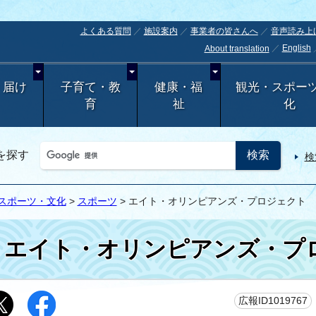
よくある質問
施設案内
事業者の皆さんへ
音声読み上
English
About translation
・届け
子育て・教
健康・福
観光・スポー
育
祉
化
を探す
検
スポーツ・文化
>
スポーツ
> エイト・オリンピアンズ・プロジェクト
エイト・オリンピアンズ・プ
広報ID1019767