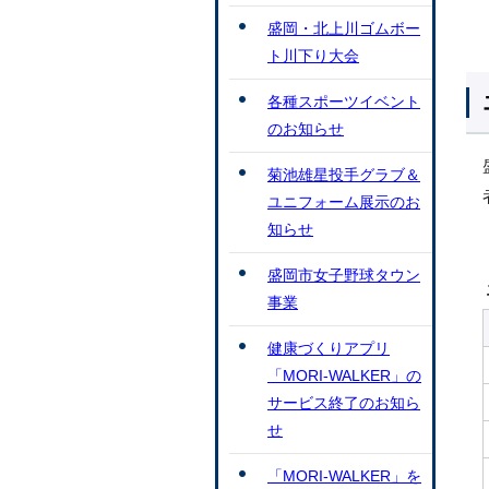
盛岡・北上川ゴムボー
ト川下り大会
各種スポーツイベント
のお知らせ
菊池雄星投手グラブ＆
ユニフォーム展示のお
知らせ
盛岡市女子野球タウン
事業
健康づくりアプリ
「MORI-WALKER」の
サービス終了のお知ら
せ
「MORI-WALKER」を