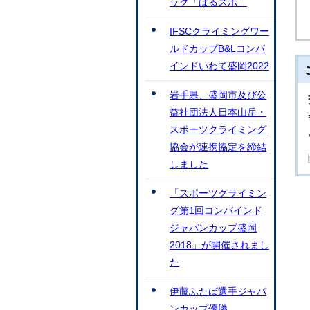
ック「ぱるスポ」
IFSCクライミングワー
ルドカップB&Lコンバ
インドいわて盛岡2022
岩手県、盛岡市及び公
益社団法人日本山岳・
スポーツクライミング
協会が連携協定を締結
しました
「スポーツクライミン
グ第1回コンバインド
ジャパンカップ盛岡
2018」が開催されまし
た
伊藤ふたば選手ジャパ
ンカップ優勝