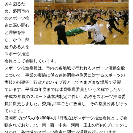
興を図るた
め、盛岡市内
のスポーツ推
進に深い関心
と理解を持
ち、かつ、熱
意のある人を
スポーツ推進
委員として委嘱しています。
スポーツ推進委員は、市内の各地域で行われるスポーツ活動全般
について、事業の実施に係る連絡調整や住民に対するスポーツの
実技の指導等、行政とのパイプ役としてさまざまな場所で活躍し
ています。平成23年度までは体育指導委員という名称でしたが、
平成23年度のスポーツ基本法制定に伴い、名称をスポーツ推進委
員に変更しました。委員は2年ごとに改選し、その都度公募も行っ
ています。
盛岡市では85人(令和6年4月1日現在)がスポーツ推進委員として委
嘱されており、北・南・西・中央・河南・玉山の市内6ブロックに
分かれ、各地域のスポーツ推進に関する活動を行っています。