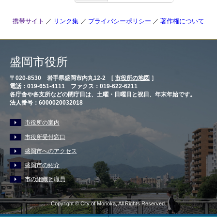
携帯サイト
リンク集
プライバシーポリシー
著作権について
盛岡市役所
〒020-8530 岩手県盛岡市内丸12-2 [
市役所の地図
］
電話：019-651-4111 ファクス：019-622-6211
各庁舎や各支所などの閉庁日は、土曜・日曜日と祝日、年末年始です。
法人番号：6000020032018
市役所の案内
市役所受付窓口
盛岡市へのアクセス
盛岡市の紹介
市の組織と職員
Copyright © City of Morioka, All Rights Reserved.