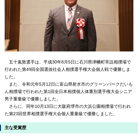
五十嵐敦選手は、平成30年8月5日に石川県津幡町常設相撲場で
行われた第49回全国選抜社会人相撲選手権大会個人戦で優勝しま
した。
また、令和元年5月12日に富山県射水市のグリーンパークだいも
ん相撲場で行われた第1回全日本相撲個人体重別選手権大会シニア
男子重量級で優勝しました。
さらに、同年10月13日に大阪府堺市の大浜公園相撲場で行われ
た第23回世界相撲選手権大会個人重量級で優勝しました。
主な受賞歴