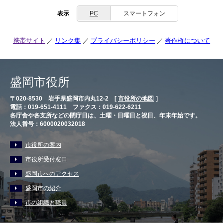
表示
PC
スマートフォン
携帯サイト
リンク集
プライバシーポリシー
著作権について
盛岡市役所
〒020-8530 岩手県盛岡市内丸12-2 [
市役所の地図
］
電話：019-651-4111 ファクス：019-622-6211
各庁舎や各支所などの閉庁日は、土曜・日曜日と祝日、年末年始です。
法人番号：6000020032018
市役所の案内
市役所受付窓口
盛岡市へのアクセス
盛岡市の紹介
市の組織と職員