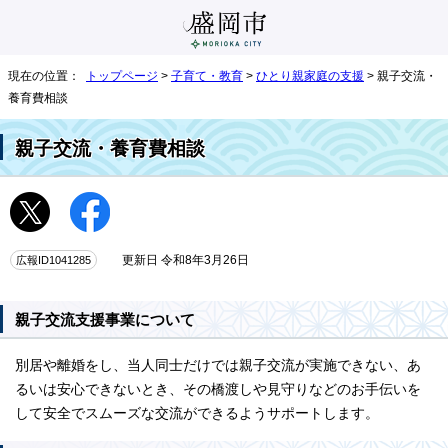
現在の位置：
トップページ
>
子育て・教育
>
ひとり親家庭の支援
> 親子交流・
養育費相談
親子交流・養育費相談
広報ID1041285
更新日 令和8年3月26日
親子交流支援事業について
別居や離婚をし、当人同士だけでは親子交流が実施できない、あ
るいは安心できないとき、その橋渡しや見守りなどのお手伝いを
して安全でスムーズな交流ができるようサポートします。