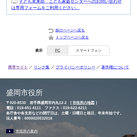
子ども未来部 こども家庭センターへのお問い合わせ
は専用フォームをご利用ください。
前のページへ戻る
トップページへ戻る
表示
PC
スマートフォン
携帯サイト
リンク集
プライバシーポリシー
著作権について
盛岡市役所
〒020-8530 岩手県盛岡市内丸12-2 [
市役所の地図
］
電話：019-651-4111 ファクス：019-622-6211
各庁舎や各支所などの閉庁日は、土曜・日曜日と祝日、年末年始です。
法人番号：6000020032018
市役所の案内