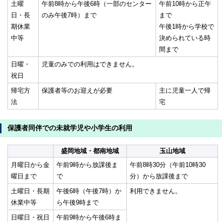
土曜
午前8時から午後6時（一部のセンター
午前10時から正午
日・長
のみ午後7時）まで
まで
期休業
午後1時から学校で
中等
決められている時
間まで
日曜・
児童のみでの利用はできません。
祝日
帰宅方
保護者等のお迎えが必要
主に児童一人で帰
法
宅
保護者同伴での未就学児や小学生の利用
盛岡地域・都南地域
玉山地域
月曜日から金
午前9時から放課後ま
午前8時30分（午前10時30
曜日まで
で
分）から放課後まで
土曜日・長期
午後6時（午後7時）か
利用できません。
休業中等
ら午後9時まで
日曜日・祝日
午前9時から午後6時ま