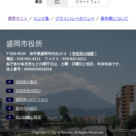
表示
PC
スマートフォン
携帯サイト
リンク集
プライバシーポリシー
著作権について
盛岡市役所
〒020-8530 岩手県盛岡市内丸12-2 [
市役所の地図
］
電話：019-651-4111 ファクス：019-622-6211
各庁舎や各支所などの閉庁日は、土曜・日曜日と祝日、年末年始です。
法人番号：6000020032018
市役所の案内
市役所受付窓口
盛岡市へのアクセス
盛岡市の紹介
市の組織と職員
Copyright © City of Morioka, All Rights Reserved.