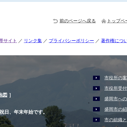
前のページへ戻る
トップペ
帯サイト
リンク集
プライバシーポリシー
著作権につ
市役所の案
市役所受付
地図
］
盛岡市への
盛岡市の紹
祝日、年末年始です。
市の組織と