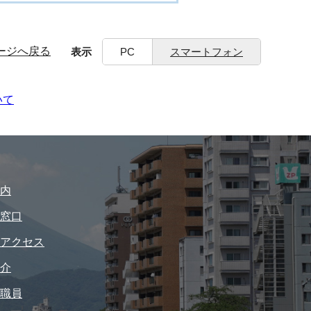
ージへ戻る
表示
PC
スマートフォン
いて
内
窓口
アクセス
介
職員