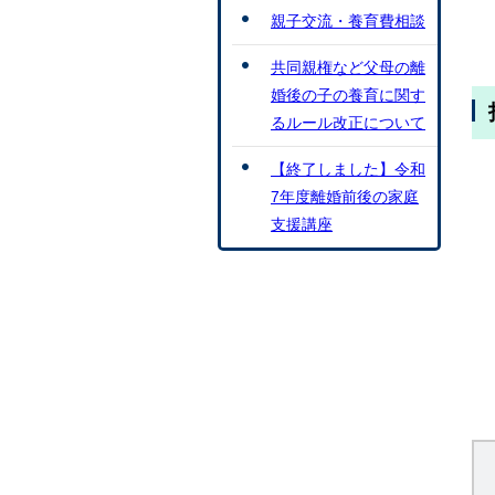
親子交流・養育費相談
共同親権など父母の離
婚後の子の養育に関す
るルール改正について
【終了しました】令和
7年度離婚前後の家庭
支援講座