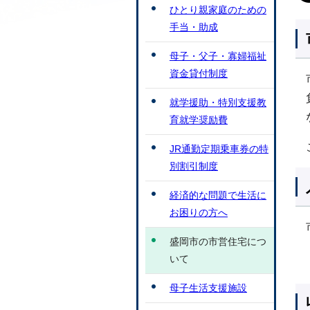
ひとり親家庭のための
手当・助成
母子・父子・寡婦福祉
資金貸付制度
就学援助・特別支援教
育就学奨励費
JR通勤定期乗車券の特
別割引制度
経済的な問題で生活に
お困りの方へ
盛岡市の市営住宅につ
いて
母子生活支援施設