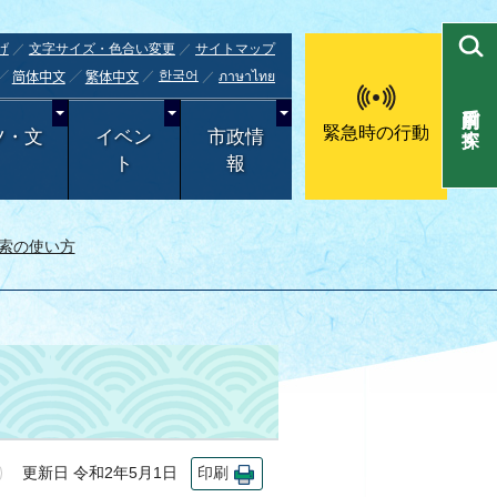
げ
文字サイズ・色合い変更
サイトマップ
한국어
ภาษาไทย
简体中文
繁体中文
目的別で探す
緊急時の行動
ツ・文
イベン
市政情
ト
報
索の使い方
更新日 令和2年5月1日
印刷