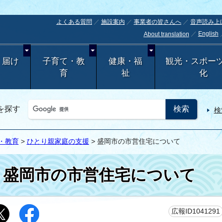
よくある質問
施設案内
事業者の皆さんへ
音声読み上
English
About translation
・届け
子育て・教
健康・福
観光・スポー
育
祉
化
を探す
検
・教育
>
ひとり親家庭の支援
> 盛岡市の市営住宅について
盛岡市の市営住宅について
広報ID1041291