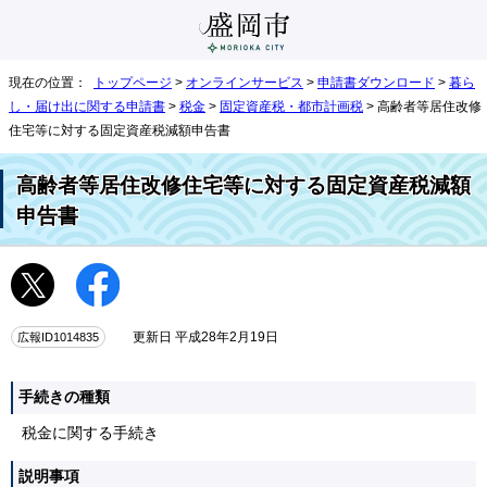
現在の位置：
トップページ
>
オンラインサービス
>
申請書ダウンロード
>
暮ら
し・届け出に関する申請書
>
税金
>
固定資産税・都市計画税
> 高齢者等居住改修
住宅等に対する固定資産税減額申告書
高齢者等居住改修住宅等に対する固定資産税減額
申告書
広報ID1014835
更新日 平成28年2月19日
手続きの種類
税金に関する手続き
説明事項