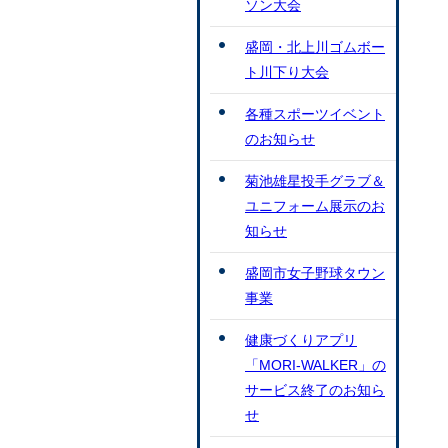
ソン大会
盛岡・北上川ゴムボー
ト川下り大会
各種スポーツイベント
のお知らせ
菊池雄星投手グラブ＆
ユニフォーム展示のお
知らせ
盛岡市女子野球タウン
事業
健康づくりアプリ
「MORI-WALKER」の
サービス終了のお知ら
せ