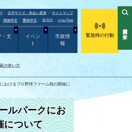
げ
文字サイズ・色合い変更
サイトマップ
한국어
ภาษาไทย
简体中文
繁体中文
目的別で探す
緊急時の行動
ツ・文
イベン
市政情
ト
報
索の使い方
ークにおけるプロ野球ファーム戦の開催に
んボールパークにお
催について