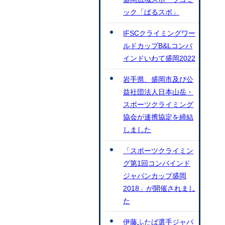
ック「ぱるスポ」
IFSCクライミングワー
ルドカップB&Lコンバ
インドいわて盛岡2022
岩手県、盛岡市及び公
益社団法人日本山岳・
スポーツクライミング
協会が連携協定を締結
しました
「スポーツクライミン
グ第1回コンバインド
ジャパンカップ盛岡
2018」が開催されまし
た
伊藤ふたば選手ジャパ