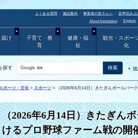
よくある質問
施設案内
事業者の皆さんへ
音声読み上
English
About translation
・届け
子育て・教
健康・福
観光・スポー
育
祉
化
を探す
検
スポーツ・文化
>
スポーツ
> （2026年6月14日）きたぎんボールパ
（2026年6月14日）きたぎ
けるプロ野球ファーム戦の開