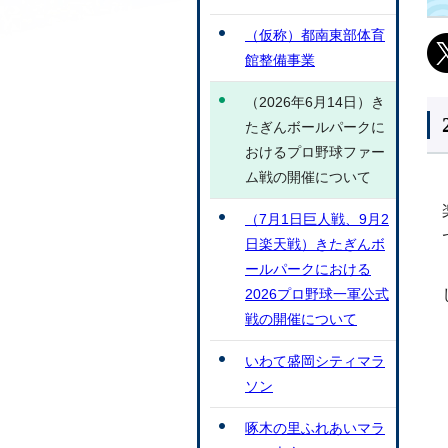
（仮称）都南東部体育
館整備事業
（2026年6月14日）き
たぎんボールパークに
おけるプロ野球ファー
ム戦の開催について
（7月1日巨人戦、9月2
日楽天戦）きたぎんボ
ールパークにおける
2026プロ野球一軍公式
戦の開催について
いわて盛岡シティマラ
ソン
啄木の里ふれあいマラ