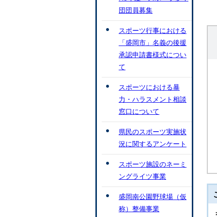
団団員募集
スポーツ行事における
「盛岡市」名義の後援
承認申請書様式につい
て
スポーツにおける暴
力・ハラスメント相談
窓口について
県民のスポーツ実施状
況に関するアンケート
スポーツ施設のネーミ
ングライツ事業
盛岡南公園野球場（仮
称）整備事業