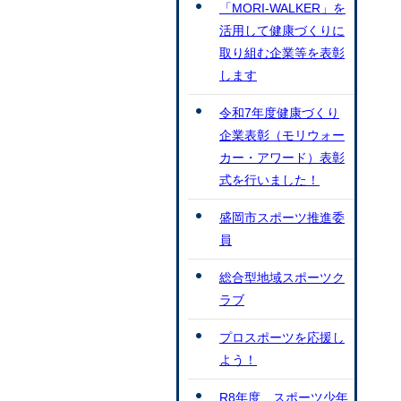
「MORI-WALKER」を
活用して健康づくりに
取り組む企業等を表彰
します
令和7年度健康づくり
企業表彰（モリウォー
カー・アワード）表彰
式を行いました！
盛岡市スポーツ推進委
員
総合型地域スポーツク
ラブ
プロスポーツを応援し
よう！
R8年度 スポーツ少年