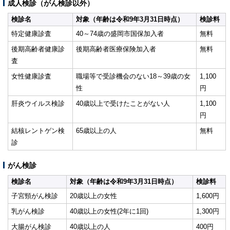
成人検診（がん検診以外）
検診名
対象（年齢は令和9年3月31日時点）
検診料
特定健康診査
40～74歳の盛岡市国保加入者
無料
後期高齢者健康診
後期高齢者医療保険加入者
無料
査
女性健康診査
職場等で受診機会のない18～39歳の女
1,100
性
円
肝炎ウイルス検診
40歳以上で受けたことがない人
1,100
円
結核レントゲン検
65歳以上の人
無料
診
がん検診
検診名
対象（年齢は令和9年3月31日時点）
検診料
子宮頸がん検診
20歳以上の女性
1,600円
乳がん検診
40歳以上の女性(2年に1回)
1,300円
大腸がん検診
40歳以上の人
400円