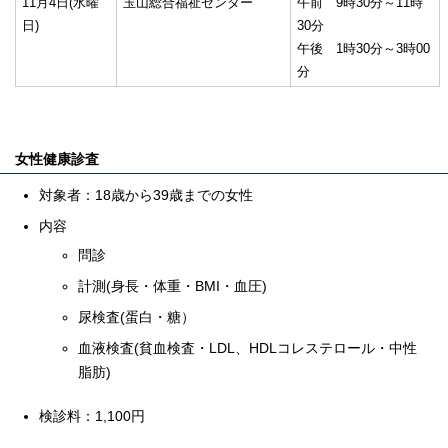
11月4日(水曜
玉山総合福祉センター
午前 9時30分～11時
日)
30分
午後 1時30分～3時00
分
女性健康診査
対象者：18歳から39歳までの女性
内容
問診
計測(身長・体重・BMI・血圧)
尿検査(蛋白・糖）
血液検査(貧血検査・LDL、HDLコレステロール・中性
脂肪)
検診料：1,100円