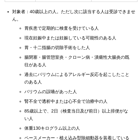
対象者：40歳以上の人。ただし次に該当する人は受診できませ
ん。
胃疾患で定期的に検査を受けている人
現在妊娠中または妊娠している可能性のある人
胃・十二指腸の切除手術をした人
腸閉塞・腸管憩室炎・クローン病・潰瘍性大腸炎の既
往がある人
過去にバリウムによるアレルギー反応を起こしたこと
のある人
バリウムの誤嚥があった人
腎不全で透析中または心不全で治療中の人
85歳以上で、2日（検査当日及び前日）以上排便がな
い人
体重130キログラム以上の人
ペースメーカー・植え込み型除細動器を装着している