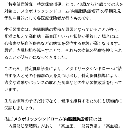
「特定健康診査・特定保健指導」とは、40歳から74歳までの人を
対象に、メタボリックシンドローム(内臓脂肪症候群)の早期発見・
予防を目的として各医療保険者が行うものです。
生活習慣病は、内臓脂肪の蓄積が原因となっていることが多く、
肥満に加えて高血糖・高血圧といった状態が重複した場合には、
心疾患や脳血管疾患などの病気を発症する危険が高くなります。
最近、内臓脂肪を減らすことで、それらの病気の発症を抑えられ
ることが明らかになってきました。
このため、特定健康診査により、メタボリックシンドロームに該
当する人とその予備群の人を見つけ出し、特定保健指導により、
適度な運動やバランスの取れた食事などの生活習慣改善を行って
います。
生活習慣病の予防だけでなく、健康を維持するためにも積極的に
受診しましょう。
(注1)
メタボリックシンドローム(内臓脂肪症候群)
とは
「内臓脂肪型肥満」があり、「高血圧」「脂質異常」「高血糖」