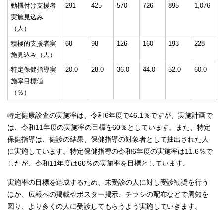
動機付け支援者
291
425
570
726
895
1,076
実施見込み
（人）
積極的支援者実
68
98
126
160
193
228
施見込み（人）
特定保健指導実
20.0
28.0
36.0
44.0
52.0
60.0
施率目標値
（％）
特定健康診査の実施率は、令和6年度で46.1％ですが、実施計画で
は、令和11年度の実施率の目標を60％としています。また、特定
保健指導は、健診の結果、保健指導の対象者として抽出された人
に実施しています。特定保健指導の令和6年度の実施率は11.6％で
したが、令和11年度は60％の実施率を目標としています。
実施率の目標を達成するため、未受診の人に対し受診勧奨を行う
ほか、広報への掲載やポスター掲示、チラシの配布などで周知を
図り、より多くの人に受診してもらうよう実施していきます。