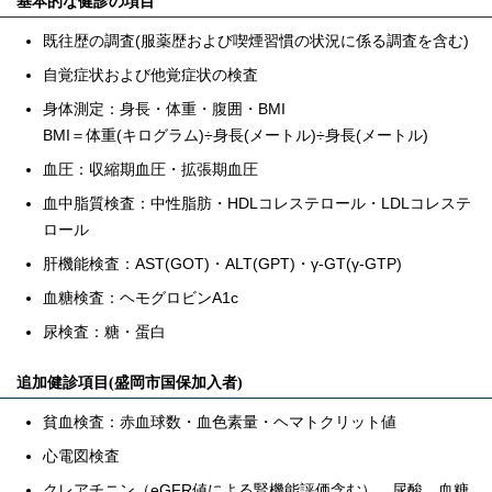
基本的な健診の項目
既往歴の調査(服薬歴および喫煙習慣の状況に係る調査を含む)
自覚症状および他覚症状の検査
身体測定：身長・体重・腹囲・BMI
BMI＝体重(キログラム)÷身長(メートル)÷身長(メートル)
血圧：収縮期血圧・拡張期血圧
血中脂質検査：中性脂肪・HDLコレステロール・LDLコレステ
ロール
肝機能検査：AST(GOT)・ALT(GPT)・γ-GT(γ-GTP)
血糖検査：ヘモグロビンA1c
尿検査：糖・蛋白
追加健診項目(盛岡市国保加入者)
貧血検査：赤血球数・血色素量・ヘマトクリット値
心電図検査
クレアチニン（eGFR値による腎機能評価含む）、尿酸、血糖