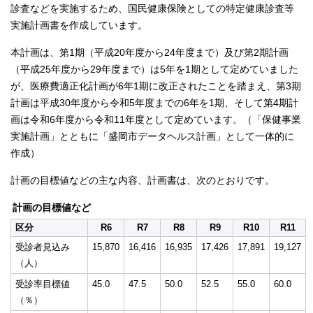
診査などを実施するため、国民健康保険としての特定健康診査等
実施計画書を作成しています。
本計画は、第1期（平成20年度から24年度まで）及び第2期計画
（平成25年度から29年度まで）は5年を1期として定めていました
が、医療費適正化計画が6年1期に改正されたことを踏まえ、第3期
計画は平成30年度から令和5年度までの6年を1期、そして第4期計
画は令和6年度から令和11年度として定めています。（「保健事業
実施計画」とともに「盛岡市データヘルス計画」として一体的に
作成）
計画の目標値などの主な内容、計画書は、次のとおりです。
計画の目標値など
区分
R6
R7
R8
R9
R10
R11
受診者見込み
15,870
16,416
16,935
17,426
17,891
19,127
（人）
受診率目標値
45.0
47.5
50.0
52.5
55.0
60.0
（％）