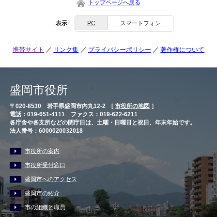
トップページへ戻る
表示
PC
スマートフォン
携帯サイト
リンク集
プライバシーポリシー
著作権について
盛岡市役所
〒020-8530 岩手県盛岡市内丸12-2 [
市役所の地図
］
電話：019-651-4111 ファクス：019-622-6211
各庁舎や各支所などの閉庁日は、土曜・日曜日と祝日、年末年始です。
法人番号：6000020032018
市役所の案内
市役所受付窓口
盛岡市へのアクセス
盛岡市の紹介
市の組織と職員