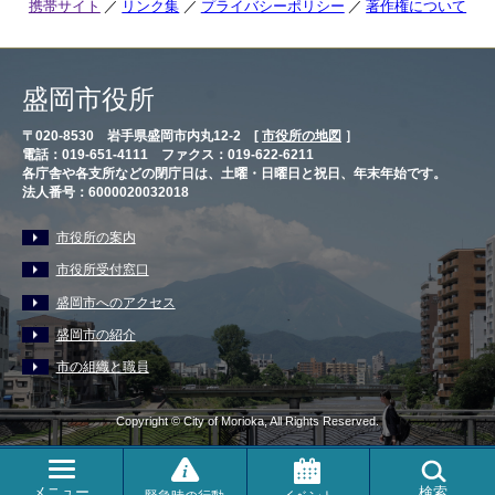
携帯サイト
リンク集
プライバシーポリシー
著作権について
盛岡市役所
〒020-8530 岩手県盛岡市内丸12-2 [
市役所の地図
］
電話：019-651-4111 ファクス：019-622-6211
各庁舎や各支所などの閉庁日は、土曜・日曜日と祝日、年末年始です。
法人番号：6000020032018
市役所の案内
市役所受付窓口
盛岡市へのアクセス
盛岡市の紹介
市の組織と職員
Copyright © City of Morioka, All Rights Reserved.
メニュー
検索