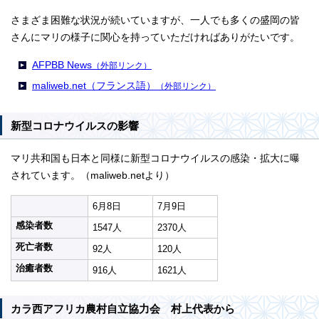
さまざま困難な状況が続いていますが、一人でも多くの盛岡の皆
さんにマリの様子に関心を持っていただければありがたいです。
AFPBB News
（外部リンク）
maliweb.net（フランス語）
（外部リンク）
新型コロナウイルスの影響
マリ共和国も日本と同様に新型コロナウイルスの感染・拡大に曝
されています。（maliweb.netより）
6月8日
7月9日
感染者数
1547人
2370人
死亡者数
92人
120人
治癒者数
916人
1621人
カラ西アフリカ農村自立協力会 村上代表から