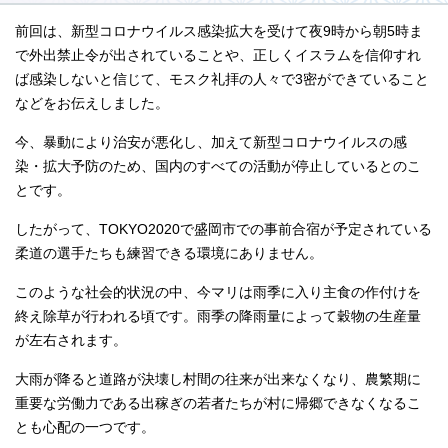
前回は、新型コロナウイルス感染拡大を受けて夜9時から朝5時ま
で外出禁止令が出されていることや、正しくイスラムを信仰すれ
ば感染しないと信じて、モスク礼拝の人々で3密ができていること
などをお伝えしました。
今、暴動により治安が悪化し、加えて新型コロナウイルスの感
染・拡大予防のため、国内のすべての活動が停止しているとのこ
とです。
したがって、TOKYO2020で盛岡市での事前合宿が予定されている
柔道の選手たちも練習できる環境にありません。
このような社会的状況の中、今マリは雨季に入り主食の作付けを
終え除草が行われる頃です。雨季の降雨量によって穀物の生産量
が左右されます。
大雨が降ると道路が決壊し村間の往来が出来なくなり、農繁期に
重要な労働力である出稼ぎの若者たちが村に帰郷できなくなるこ
とも心配の一つです。