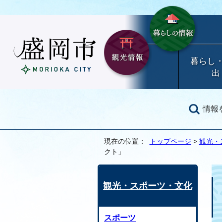
暮らし
出
情報
現在の位置：
トップページ
>
観光・
クト」
観光・スポーツ・文化
スポーツ