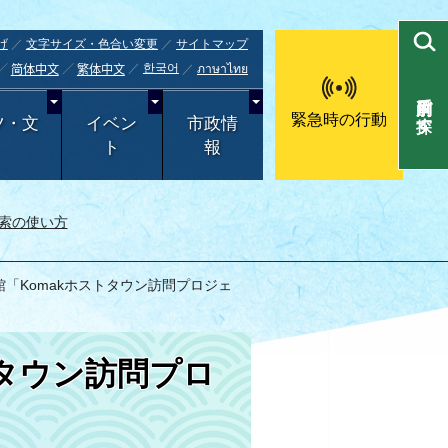
げ
文字サイズ・色合い変更
サイトマップ
한국어
ภาษาไทย
简体中文
繁体中文
目的別で探す
緊急時の行動
ツ・文
イベン
市政情
ト
報
索の使い方
館「Komakホストタウン訪問プロジェ
トタウン訪問プロ