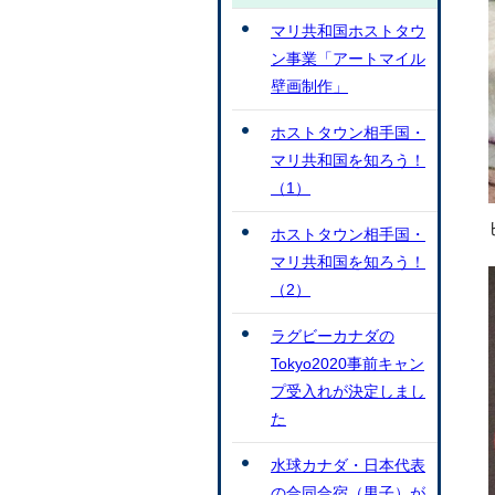
マリ共和国ホストタウ
ン事業「アートマイル
壁画制作」
ホストタウン相手国・
マリ共和国を知ろう！
（1）
ホストタウン相手国・
マリ共和国を知ろう！
（2）
ラグビーカナダの
Tokyo2020事前キャン
プ受入れが決定しまし
た
水球カナダ・日本代表
の合同合宿（男子）が