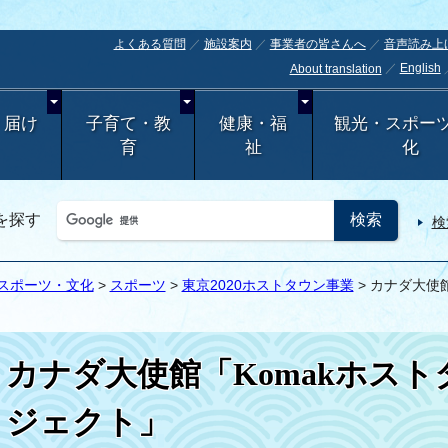
よくある質問
施設案内
事業者の皆さんへ
音声読み上
English
About translation
・届け
子育て・教
健康・福
観光・スポー
育
祉
化
を探す
検
スポーツ・文化
>
スポーツ
>
東京2020ホストタウン事業
> カナダ大使
カナダ大使館「Komakホス
ジェクト」