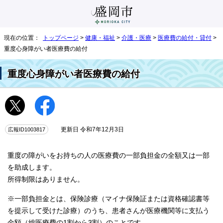
現在の位置：
トップページ
>
健康・福祉
>
介護・医療
>
医療費の給付・貸付
>
重度心身障がい者医療費の給付
重度心身障がい者医療費の給付
広報ID1003817
更新日 令和7年12月3日
重度の障がいをお持ちの人の医療費の一部負担金の全額又は一部
を助成します。
所得制限はありません。
※一部負担金とは、保険診療（マイナ保険証または資格確認書等
を提示して受けた診療）のうち、患者さんが医療機関等に支払う
金額（総医療費の1割から3割）のことです。