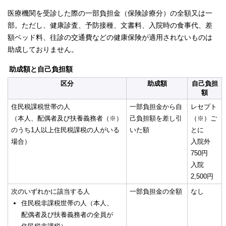
医療機関を受診した際の一部負担金（保険診療分）の全額又は一
部。ただし、健康診査、予防接種、文書料、入院時の食事代、差
額ベッド料、往診の交通費などの健康保険が適用されないものは
助成しておりません。
助成額と自己負担額
区分
助成額
自己負担
額
住民税課税世帯の人
一部負担金から自
レセプト
（本人、配偶者及び扶養義務者（※）
己負担額を差し引
（※）ご
のうち1人以上住民税課税の人がいる
いた額
とに
場合）
入院外
750円
入院
2,500円
次のいずれかに該当する人
一部負担金の全額
なし
住民税非課税世帯の人（本人、
配偶者及び扶養義務者の全員が