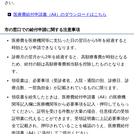
さい。
医療費給付申請書（A4）のダウンロードはこちら
市の窓口での給付申請に関する注意事項
医療費を医療機関等に支払った日の翌日から5年を経過すると
時効となり申請できなくなります。
診療月の翌月から2年を経過すると、高額療養費が時効となる
ため、給付の額は高額療養費相当額を控除したものとなりま
す。
領収書は、必要事項（受診者名、入院・通院の別、診療日、診
療点数、一部負担金）が記載されているものに限ります。
領収書を紛失したときは、医療費給付申請書（A4）の医療機
関等記入欄に医療機関等から必要事項を記入・押印してもらっ
てください。証明を受ける件数が大量の場合、任意様式の受領
証明書に代えることができます。受領証明書に上記必要事項が
全て記載され、押印されていることを確認のうえ、医療費給付
申請書（A4）に添付してご提出ください。