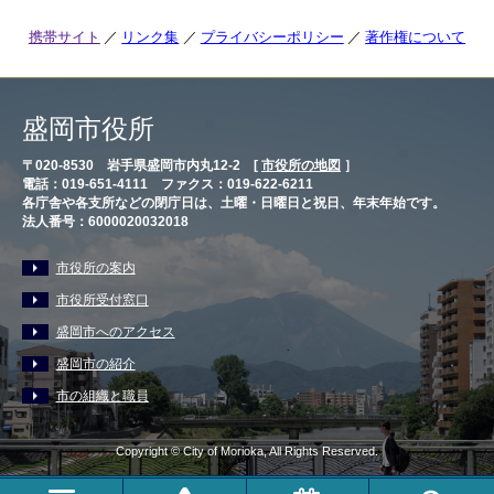
携帯サイト
リンク集
プライバシーポリシー
著作権について
盛岡市役所
〒020-8530 岩手県盛岡市内丸12-2 [
市役所の地図
］
電話：019-651-4111 ファクス：019-622-6211
各庁舎や各支所などの閉庁日は、土曜・日曜日と祝日、年末年始です。
法人番号：6000020032018
市役所の案内
市役所受付窓口
盛岡市へのアクセス
盛岡市の紹介
市の組織と職員
Copyright © City of Morioka, All Rights Reserved.