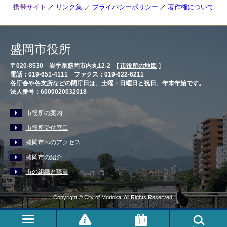
携帯サイト
リンク集
プライバシーポリシー
著作権について
盛岡市役所
〒020-8530 岩手県盛岡市内丸12-2 [
市役所の地図
］
電話：019-651-4111 ファクス：019-622-6211
各庁舎や各支所などの閉庁日は、土曜・日曜日と祝日、年末年始です。
法人番号：6000020032018
市役所の案内
市役所受付窓口
盛岡市へのアクセス
盛岡市の紹介
市の組織と職員
Copyright © City of Morioka, All Rights Reserved.