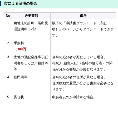
市による証明の場合
No
必要書類
備考
1
農地法の許可・届出受
以下の「申請書ダウンロード（市証
理証明願［2部］
明）」のページからダウンロードできま
す。
2
手数料
（
300円
）
3
土地の登記全部事項証
当時の処分者が死亡している場合。
明書もしくは戸籍謄本
相続人(願出人)と（当時の処分者）の関
等
係が分かる書類が必要となります。
4
住民票等
当時の処分者の住所が異なる場合。
住所移動の履歴が分かる書類が必要とな
ります。
5
委任状
申請者以外が申請する場合。