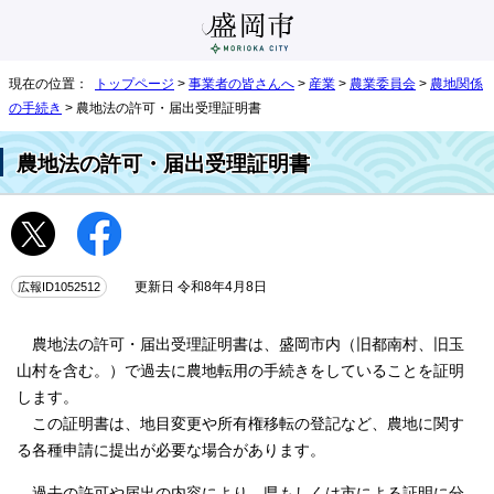
現在の位置：
トップページ
>
事業者の皆さんへ
>
産業
>
農業委員会
>
農地関係
の手続き
> 農地法の許可・届出受理証明書
農地法の許可・届出受理証明書
広報ID1052512
更新日 令和8年4月8日
農地法の許可・届出受理証明書は、盛岡市内（旧都南村、旧玉
山村を含む。）で過去に農地転用の手続きをしていることを証明
します。
この証明書は、地目変更や所有権移転の登記など、農地に関す
る各種申請に提出が必要な場合があります。
過去の許可や届出の内容により、県もしくは市による証明に分