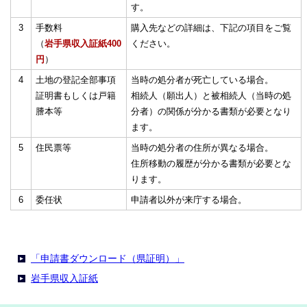
す。
3
手数料
購入先などの詳細は、下記の項目をご覧
（
岩手県収入証紙400
ください。
円
）
4
土地の登記全部事項
当時の処分者が死亡している場合。
証明書もしくは戸籍
相続人（願出人）と被相続人（当時の処
謄本等
分者）の関係が分かる書類が必要となり
ます。
5
住民票等
当時の処分者の住所が異なる場合。
住所移動の履歴が分かる書類が必要とな
ります。
6
委任状
申請者以外が来庁する場合。
「申請書ダウンロード（県証明）」
岩手県収入証紙