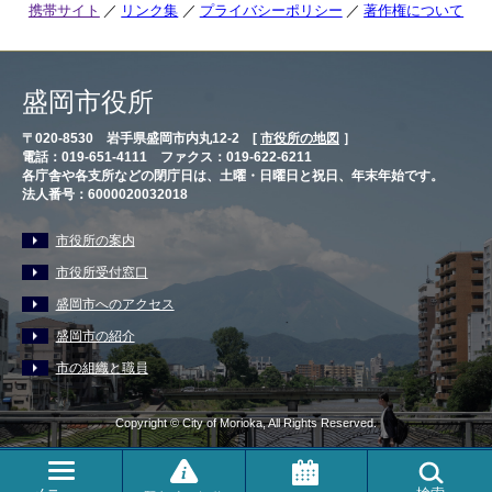
携帯サイト
リンク集
プライバシーポリシー
著作権について
盛岡市役所
〒020-8530 岩手県盛岡市内丸12-2 [
市役所の地図
］
電話：019-651-4111 ファクス：019-622-6211
各庁舎や各支所などの閉庁日は、土曜・日曜日と祝日、年末年始です。
法人番号：6000020032018
市役所の案内
市役所受付窓口
盛岡市へのアクセス
盛岡市の紹介
市の組織と職員
Copyright © City of Morioka, All Rights Reserved.