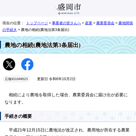
現在の位置：
トップページ
>
事業者の皆さんへ
>
産業
>
農業委員会
>
農地関係
の手続き
> 農地の相続(農地法第3条届出)
農地の相続(農地法第3条届出)
広報ID1049523
更新日 令和6年10月2日
相続により農地を取得した場合、農業委員会に届け出が必要に
なります。
手続きの概要
平成21年12月15日に農地法が改正され、農用地が所在する農業