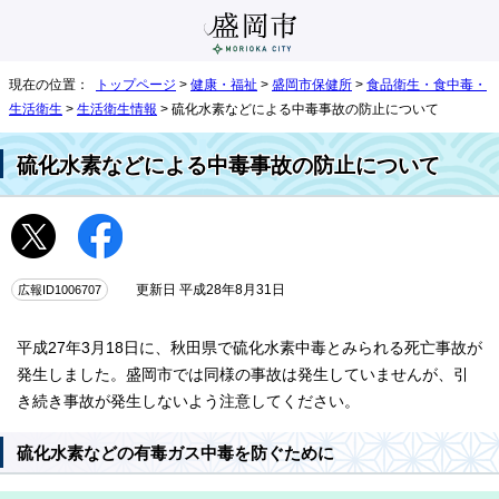
現在の位置：
トップページ
>
健康・福祉
>
盛岡市保健所
>
食品衛生・食中毒・
生活衛生
>
生活衛生情報
> 硫化水素などによる中毒事故の防止について
硫化水素などによる中毒事故の防止について
広報ID1006707
更新日 平成28年8月31日
平成27年3月18日に、秋田県で硫化水素中毒とみられる死亡事故が
発生しました。盛岡市では同様の事故は発生していませんが、引
き続き事故が発生しないよう注意してください。
硫化水素などの有毒ガス中毒を防ぐために