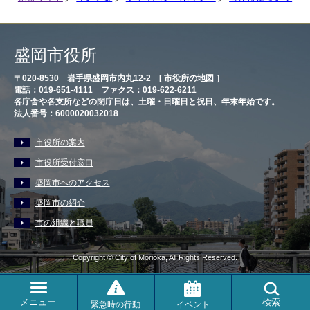
盛岡市役所
〒020-8530 岩手県盛岡市内丸12-2 [
市役所の地図
］
電話：019-651-4111 ファクス：019-622-6211
各庁舎や各支所などの閉庁日は、土曜・日曜日と祝日、年末年始です。
法人番号：6000020032018
市役所の案内
市役所受付窓口
盛岡市へのアクセス
盛岡市の紹介
市の組織と職員
Copyright © City of Morioka, All Rights Reserved.
メニュー
検索
緊急時の行動
イベント