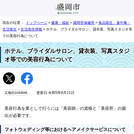
現在の位置：
トップページ
>
健康・福祉
>
盛岡市保健所
>
食品衛生・食中毒・
生活衛生
>
生活衛生情報
> ホテル、ブライダルサロン、貸衣装、写真スタジオ等
での美容行為について
ホテル、ブライダルサロン、貸衣装、写真スタジ
オ等での美容行為について
広報ID1043848
更新日 令和5年8月21日
美容行為を業として行うには「美容師」の資格と「美容所」の届
出が必要です。
フォトウェディング等におけるヘアメイクサービスについて