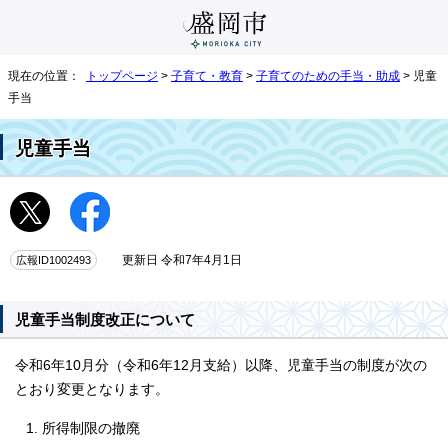
現在の位置：
トップページ
>
子育て・教育
>
子育てのための手当・助成
> 児童
手当
児童手当
広報ID1002493
更新日 令和7年4月1日
児童手当制度改正について
令和6年10月分（令和6年12月支給）以降、児童手当の制度が次の
とおり変更となります。
所得制限の撤廃