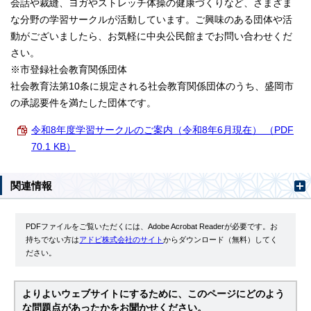
会話や裁縫、ヨガやストレッチ体操の健康づくりなど、さまざま
な分野の学習サークルが活動しています。ご興味のある団体や活
動がございましたら、お気軽に中央公民館までお問い合わせくだ
さい。
※市登録社会教育関係団体
社会教育法第10条に規定される社会教育関係団体のうち、盛岡市
の承認要件を満たした団体です。
令和8年度学習サークルのご案内（令和8年6月現在） （PDF
70.1 KB）
関連情報
PDFファイルをご覧いただくには、Adobe Acrobat Readerが必要です。お
持ちでない方は
アドビ株式会社のサイト
からダウンロード（無料）してく
ださい。
よりよいウェブサイトにするために、このページにどのよう
な問題点があったかをお聞かせください。