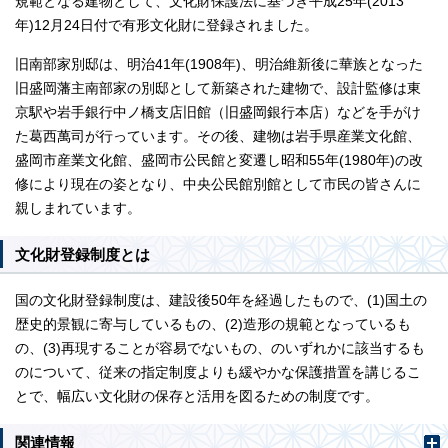
規範となる建物として、文化財保護法に基づき平成25年(2013
年)12月24日付で有形文化財に登録されました。
旧南部家別邸は、明治41年(1908年)、明治維新後に華族となった
旧盛岡藩主南部家の別邸として新築された建物で、設計監修は東
京駅や岩手銀行中ノ橋支店旧館（旧盛岡銀行本店）などを手がけ
た葛西萬司が行っています。その後、建物は岩手県産業文化館、
盛岡市産業文化館、盛岡市公民館と変遷し昭和55年(1980年)の改
修により現在の姿となり、中央公民館別館として市民の皆さんに
親しまれています。
文化財登録制度とは
国の文化財登録制度は、建設後50年を経過したもので、(1)国土の
歴史的景観に寄与しているもの、(2)造形の規範となっているも
の、(3)再現することが容易でないもの、のいずれかに該当するも
のについて、従来の指定制度よりも緩やかな保護措置を講じるこ
とで、幅広い文化財の保存と活用を図るための制度です。
関連情報