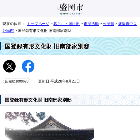
現在の位置：
トップページ
>
暮らし・届け出
>
市民活動
>
公民館
>
盛岡市中央
公民館
> 国登録有形文化財 旧南部家別邸
国登録有形文化財 旧南部家別邸
広報ID1000676
更新日 平成28年8月21日
国登録有形文化財 旧南部家別邸