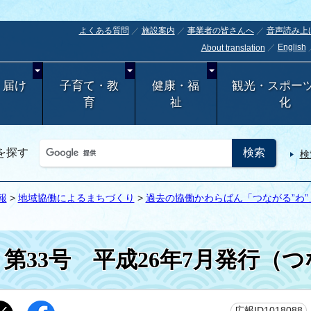
よくある質問
施設案内
事業者の皆さんへ
音声読み上
English
About translation
・届け
子育て・教
健康・福
観光・スポー
育
祉
化
を探す
検
報
>
地域協働によるまちづくり
>
過去の協働かわらばん「つながる”わ”
第33号 平成26年7月発行（
広報ID1018088