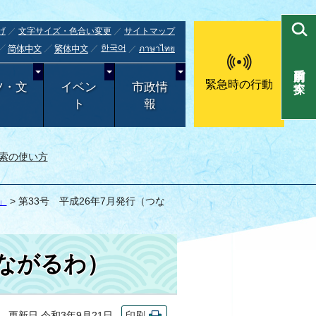
げ
文字サイズ・色合い変更
サイトマップ
한국어
ภาษาไทย
简体中文
繁体中文
目的別で探す
緊急時の行動
ツ・文
イベン
市政情
ト
報
索の使い方
」
> 第33号 平成26年7月発行（つな
つながるわ）
更新日 令和3年9月21日
印刷