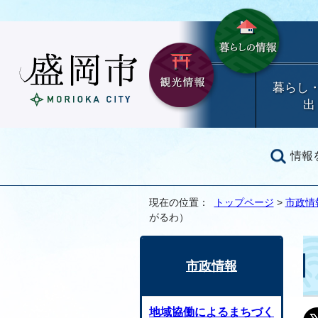
暮らし
出
情報
現在の位置：
トップページ
>
市政情
がるわ）
市政情報
地域協働によるまちづく