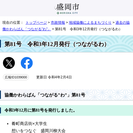
現在の位置：
トップページ
>
市政情報
>
地域協働によるまちづくり
>
過去の協
働かわらばん「つながる”わ”」
> 第81号 令和3年12月発行（つながるわ）
第81号 令和3年12月発行（つながるわ）
広報ID1039000
更新日 令和4年2月4日
協働かわらばん「つながる”わ”」第81号
令和3年12月に第81号を発行しました。
肴町商店街×大学生
想いをつなぐ 盛岡川柳大会