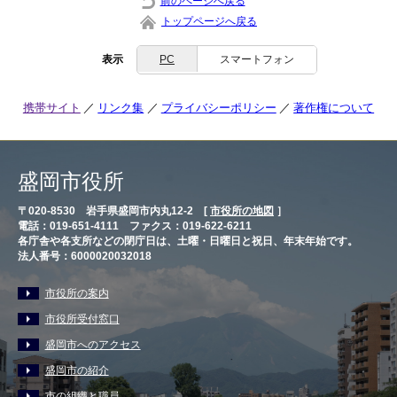
前のページへ戻る
トップページへ戻る
表示
PC
スマートフォン
携帯サイト
リンク集
プライバシーポリシー
著作権について
盛岡市役所
〒020-8530 岩手県盛岡市内丸12-2 [
市役所の地図
］
電話：019-651-4111 ファクス：019-622-6211
各庁舎や各支所などの閉庁日は、土曜・日曜日と祝日、年末年始です。
法人番号：6000020032018
市役所の案内
市役所受付窓口
盛岡市へのアクセス
盛岡市の紹介
市の組織と職員