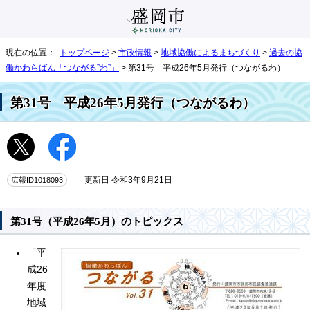
現在の位置：
トップページ
>
市政情報
>
地域協働によるまちづくり
>
過去の協
働かわらばん「つながる”わ”」
> 第31号 平成26年5月発行（つながるわ）
第31号 平成26年5月発行（つながるわ）
広報ID1018093
更新日 令和3年9月21日
第31号（平成26年5月）のトピックス
「平
成26
年度
地域