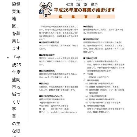
協働
実施
地
区」
を募
集し
ます
「平
成25
年度
盛岡
市地
域づ
くり
事
業」
の主
な取