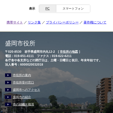
表示
PC
スマートフォン
携帯サイト
リンク集
プライバシーポリシー
著作権について
盛岡市役所
〒020-8530 岩手県盛岡市内丸12-2 [
市役所の地図
］
電話：019-651-4111 ファクス：019-622-6211
各庁舎や各支所などの閉庁日は、土曜・日曜日と祝日、年末年始です。
法人番号：6000020032018
市役所の案内
市役所受付窓口
盛岡市へのアクセス
盛岡市の紹介
市の組織と職員