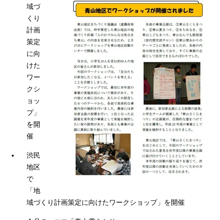
域づ
くり
計画
策定
に向
けた
ワー
クシ
ョッ
プ」
を開
催
渋民
地区
で
「地
域づくり計画策定に向けたワークショップ」を開催