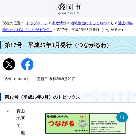
現在の位置：
トップページ
>
市政情報
>
地域協働によるまちづくり
>
過去の協
働かわらばん「つながる”わ”」
> 第17号 平成25年3月発行（つながるわ）
第17号 平成25年3月発行（つながるわ）
広報ID1018109
更新日 令和3年9月21日
第17号（平成25年3月）のトピックス
青山
地区
で
「地