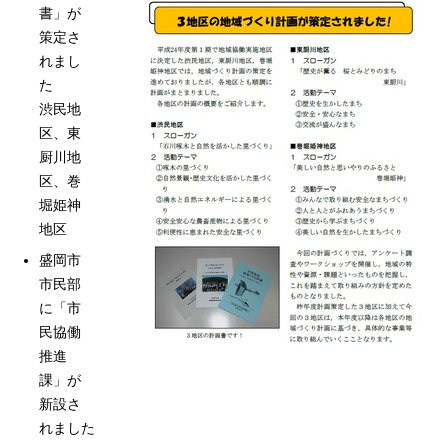
書」が
策定さ
れまし
た
渋民地
区、東
厨川地
区、巻
堀姫神
地区
盛岡市
市民部
に「市
民協働
推進
課」が
新設さ
れました