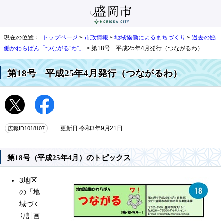
現在の位置：
トップページ
>
市政情報
>
地域協働によるまちづくり
>
過去の協
働かわらばん「つながる”わ”」
> 第18号 平成25年4月発行（つながるわ）
第18号 平成25年4月発行（つながるわ）
広報ID1018107
更新日 令和3年9月21日
第18号（平成25年4月）のトピックス
3地区
の「地
域づく
り計画