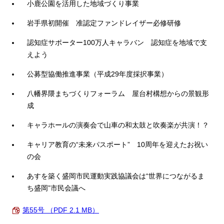
小鹿公園を活用した地域づくり事業
岩手県初開催 准認定ファンドレイザー必修研修
認知症サポーター100万人キャラバン 認知症を地域で支
えよう
公募型協働推進事業（平成29年度採択事業）
八幡界隈まちづくりフォーラム 屋台村構想からの景観形
成
キャラホールの演奏会で山車の和太鼓と吹奏楽が共演！？
キャリア教育の“未来パスポート” 10周年を迎えたお祝い
の会
あすを築く盛岡市民運動実践協議会は“世界につながるま
ち盛岡”市民会議へ
第55号 （PDF 2.1 MB）