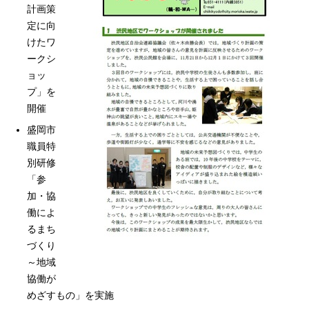
計画策
定に向
けたワ
ークシ
ョッ
プ」を
開催
盛岡市
職員特
別研修
「参
加・協
働によ
るまち
づくり
～地域
協働が
めざすもの」を実施