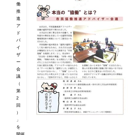
働
推
進
ア
ド
バ
イ
ザ
ー
会
議
（
第
2
回
）
」
を
開催