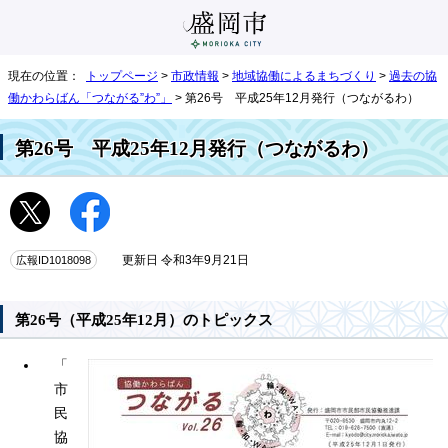
現在の位置：
トップページ
>
市政情報
>
地域協働によるまちづくり
>
過去の協
働かわらばん「つながる”わ”」
> 第26号 平成25年12月発行（つながるわ）
第26号 平成25年12月発行（つながるわ）
広報ID1018098
更新日 令和3年9月21日
第26号（平成25年12月）のトピックス
「
市
民
協