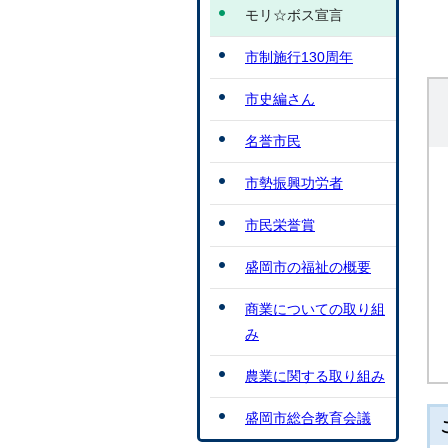
モリ☆ボス宣言
市制施行130周年
市史編さん
名誉市民
市勢振興功労者
市民栄誉賞
盛岡市の福祉の概要
商業についての取り組
み
農業に関する取り組み
盛岡市総合教育会議