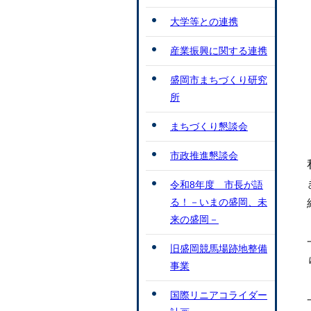
大学等との連携
産業振興に関する連携
盛岡市まちづくり研究
所
まちづくり懇談会
市政推進懇談会
令和8年度 市長が語
る！－いまの盛岡、未
来の盛岡－
旧盛岡競馬場跡地整備
事業
国際リニアコライダー