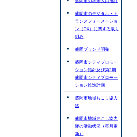
盛岡市の将来人口推計
盛岡市のデジタル・ト
ランスフォーメーショ
ン（DX）に関する取り
組み
盛岡ブランド開発
盛岡市シティプロモー
ション指針及び第2期
盛岡市シティプロモー
ション推進計画
盛岡市地域おこし協力
隊
盛岡市地域おこし協力
隊の活動状況（毎月更
新）