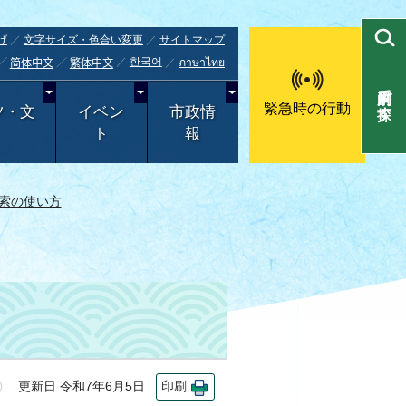
げ
文字サイズ・色合い変更
サイトマップ
한국어
ภาษาไทย
简体中文
繁体中文
目的別で探す
緊急時の行動
ツ・文
イベン
市政情
ト
報
索の使い方
更新日 令和7年6月5日
印刷