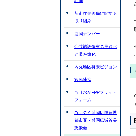
計画
新市庁舎整備に関する
取り組み
盛岡ナンバー
公共施設保有の最適化
と長寿命化
内丸地区将来ビジョン
官民連携
もりおかPPPプラット
フォーム
みちのく盛岡広域連携
都市圏・盛岡広域首長
懇談会