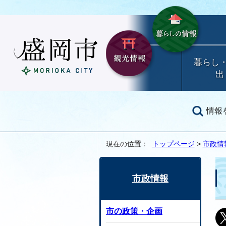
暮らし
出
情報
現在の位置：
トップページ
>
市政情
市政情報
市の政策・企画