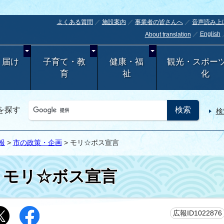
よくある質問
施設案内
事業者の皆さんへ
音声読み上
English
About translation
・届け
子育て・教
健康・福
観光・スポー
育
祉
化
を探す
検
報
>
市の政策・企画
> モリ☆ボス宣言
モリ☆ボス宣言
広報ID1022876