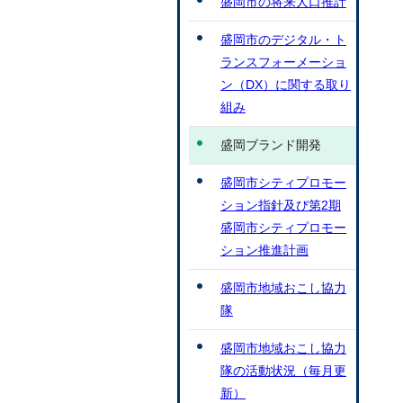
盛岡市の将来人口推計
盛岡市のデジタル・ト
ランスフォーメーショ
ン（DX）に関する取り
組み
盛岡ブランド開発
盛岡市シティプロモー
ション指針及び第2期
盛岡市シティプロモー
ション推進計画
盛岡市地域おこし協力
隊
盛岡市地域おこし協力
隊の活動状況（毎月更
新）