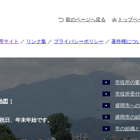
前のページへ戻る
トップペ
帯サイト
リンク集
プライバシーポリシー
著作権につ
市役所の案
市役所受付
地図
］
盛岡市への
盛岡市の紹
祝日、年末年始です。
市の組織と