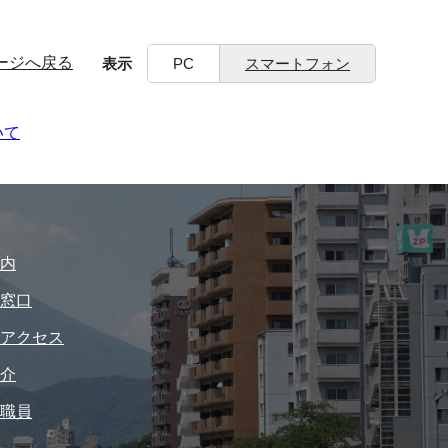
ージへ戻る
表示
PC
スマートフォン
いて
内
窓口
アクセス
介
職員