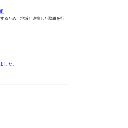
組
信するため、地域と連携した取組を行
ました。