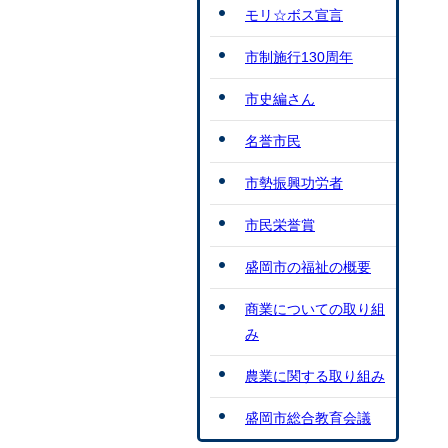
モリ☆ボス宣言
市制施行130周年
市史編さん
名誉市民
市勢振興功労者
市民栄誉賞
盛岡市の福祉の概要
商業についての取り組
み
農業に関する取り組み
盛岡市総合教育会議