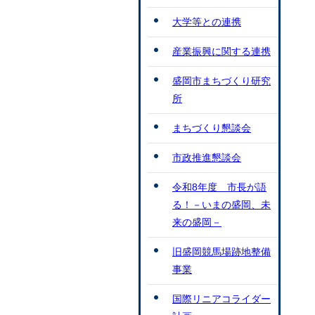
大学等との連携
産業振興に関する連携
盛岡市まちづくり研究
所
まちづくり懇談会
市政推進懇談会
令和8年度 市長が語
る！－いまの盛岡、未
来の盛岡－
旧盛岡競馬場跡地整備
事業
国際リニアコライダー