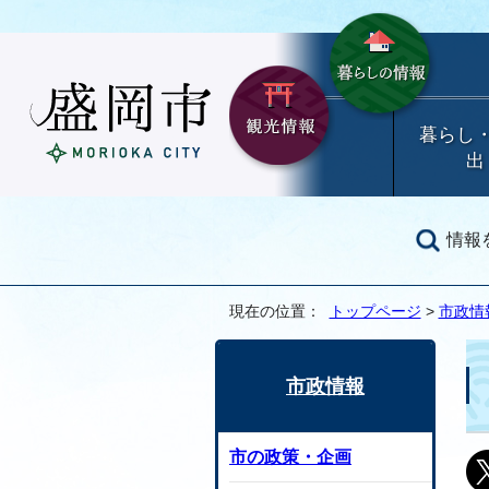
暮らし
出
情報
現在の位置：
トップページ
>
市政情
市政情報
市の政策・企画