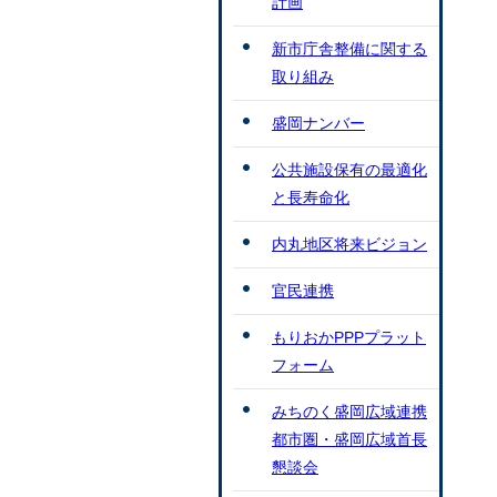
計画
新市庁舎整備に関する
取り組み
盛岡ナンバー
公共施設保有の最適化
と長寿命化
内丸地区将来ビジョン
官民連携
もりおかPPPプラット
フォーム
みちのく盛岡広域連携
都市圏・盛岡広域首長
懇談会