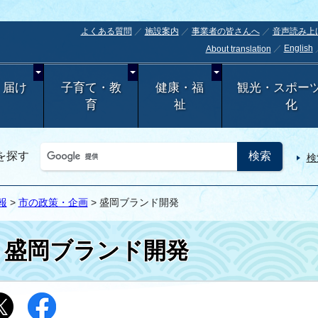
よくある質問
施設案内
事業者の皆さんへ
音声読み上
English
About translation
・届け
子育て・教
健康・福
観光・スポー
育
祉
化
を探す
検
報
>
市の政策・企画
> 盛岡ブランド開発
盛岡ブランド開発