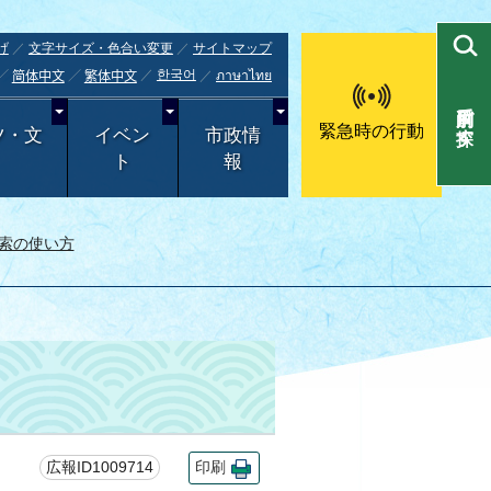
げ
文字サイズ・色合い変更
サイトマップ
한국어
ภาษาไทย
简体中文
繁体中文
目的別で探す
緊急時の行動
ツ・文
イベン
市政情
ト
報
索の使い方
広報ID1009714
印刷