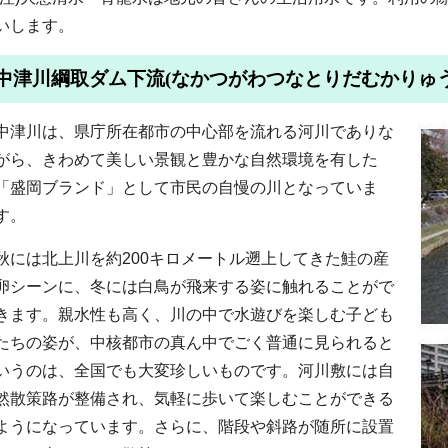
いします。
中津川綱取ダム下流(なかつがわつなとりだむかりゅう
中津川は、県庁所在都市の中心部を流れる河川でありな
がら、きわめて美しい景観と豊かな自然環境を有した
「盛岡ブランド」として市民の自慢の川となっていま
す。
秋には北上川を約200キロメートル遡上してきた鮭の産
卵シーンに、冬には白鳥が飛来する姿に触れることがで
きます。親水性も高く、川の中で水遊びを楽しむ子ども
たちの姿が、中核都市の真ん中でごく普通に見られると
いうのは、全国でも大変珍しいものです。河川敷には自
然散策路が整備され、気軽に歩いて楽しむことができる
ようになっています。さらに、階段や斜路が随所に設置