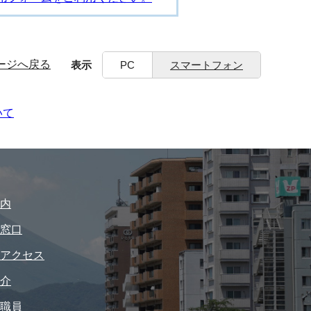
ージへ戻る
表示
PC
スマートフォン
いて
内
窓口
アクセス
介
職員