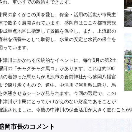
され、車いすでの散策もできます。
市民の多くがこの川を愛し、保全・活用の活動が市民主
体で数多く展開されています。盛岡市はここを都市景観
形成重点地区に指定して景観を保全し、また、上流部の
森林を涵養林として取得し、水量の安定と水質の保全を
図っています。
中津川にかかわる伝統的なイベントに、毎年6月の第2土
曜日の「チャグチャグ馬コ」があります。これは約100
頭の着飾った馬たちが滝沢市の蒼前神社から盛岡八幡宮
まで練り歩くもので、道中、中津川で河川敷に降り、馬
を休憩させるシーンが見られます。今回の選定で、この
中津川が市民にとってかけがえのない財産であることが
確認されました。今後の中津川の保全活用が大きく進むことが
盛岡市長のコメント