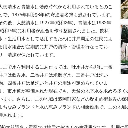
大慈清水と青龍水は藩政時代から利用されているとのこ
とで、1875年(明治8年)の寄進者名簿も残されています。
その後、大慈清水は1927年(昭和2年)、青龍水は1932年
(昭和7年)に利用者が組合を作り整備されました。飲料
水・生活用水として活用するために井戸周辺の住民によ
る用水組合が定期的に井戸の清掃・管理を行なってお
り、清潔が保たれています。
ここで水を利用するにあたっては、吐水井から順に一番
井戸は飲み水、二番井戸は米磨ぎ水、三番井戸は洗い
物、四番井戸は足洗いと井戸の用途が定められていま
す。市水道が整備された現在でも、天然の地下水を求める多く
います。さらに、この地域は盛岡町家などの歴史的街並みの保
まちなみブランドと水の恵みブランドの相乗効果で、この地域
待されます。
(注)大慈清水・青龍水は地元の皆さんの生活用水です。利用の