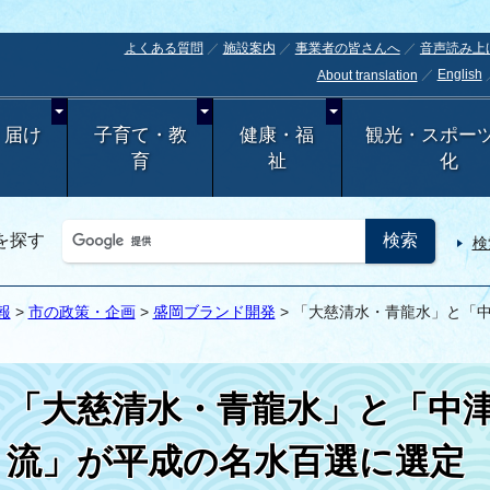
よくある質問
施設案内
事業者の皆さんへ
音声読み上
English
About translation
・届け
子育て・教
健康・福
観光・スポー
育
祉
化
を探す
検
報
>
市の政策・企画
>
盛岡ブランド開発
> 「大慈清水・青龍水」と「
「大慈清水・青龍水」と「中
流」が平成の名水百選に選定