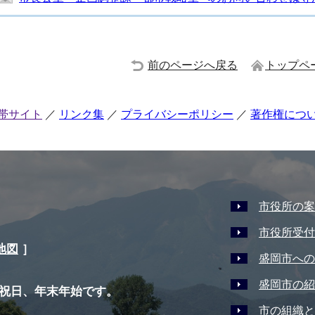
前のページへ戻る
トップペ
帯サイト
リンク集
プライバシーポリシー
著作権につ
市役所の案
市役所受付
地図
］
盛岡市への
盛岡市の紹
祝日、年末年始です。
市の組織と