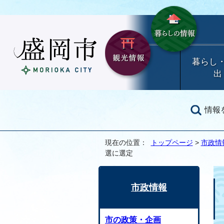
暮らし
出
情報
現在の位置：
トップページ
>
市政情
選に選定
市政情報
市の政策・企画