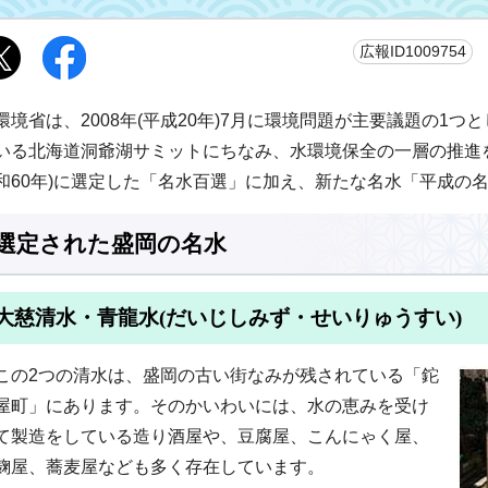
更
広報ID1009754
環境省は、2008年(平成20年)7月に環境問題が主要議題の1
いる北海道洞爺湖サミットにちなみ、水環境保全の一層の推進を図
和60年)に選定した「名水百選」に加え、新たな名水「平成の
選定された盛岡の名水
大慈清水・青龍水(だいじしみず・せいりゅうすい)
この2つの清水は、盛岡の古い街なみが残されている「鉈
屋町」にあります。そのかいわいには、水の恵みを受け
て製造をしている造り酒屋や、豆腐屋、こんにゃく屋、
麹屋、蕎麦屋なども多く存在しています。