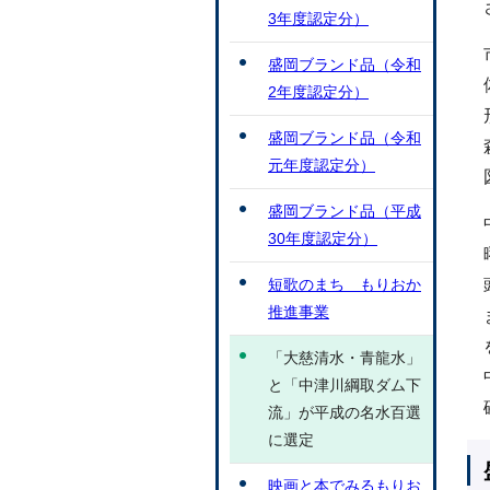
3年度認定分）
盛岡ブランド品（令和
2年度認定分）
盛岡ブランド品（令和
元年度認定分）
盛岡ブランド品（平成
30年度認定分）
短歌のまち もりおか
推進事業
「大慈清水・青龍水」
と「中津川綱取ダム下
流」が平成の名水百選
に選定
映画と本でみるもりお