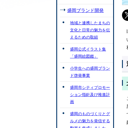
盛岡ブランド開発
地域と連携したまちの
文化と日常の魅力を伝
えるための取組
盛岡公式イラスト集
「盛岡絵図鑑」
小学生への盛岡ブラン
ド啓発事業
盛岡市シティプロモー
ション指針及び推進計
画
盛岡のものづくりとグ
ルメの魅力を発信する