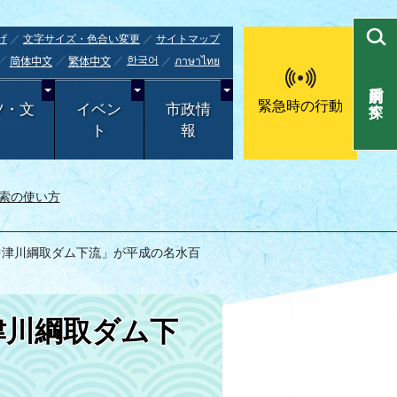
げ
文字サイズ・色合い変更
サイトマップ
한국어
ภาษาไทย
简体中文
繁体中文
目的別で探す
緊急時の行動
ツ・文
イベン
市政情
ト
報
索の使い方
中津川綱取ダム下流」が平成の名水百
津川綱取ダム下