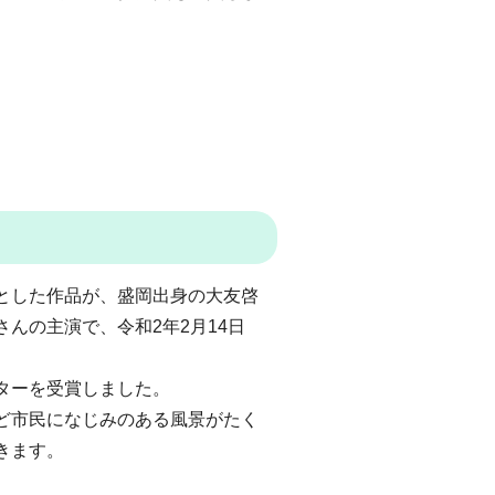
とした作品が、盛岡出身の大友啓
んの主演で、令和2年2月14日
ターを受賞しました。
ど市民になじみのある風景がたく
きます。