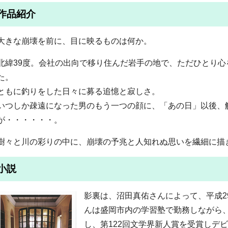
作品紹介
大きな崩壊を前に、目に映るものは何か。
北緯39度。会社の出向で移り住んだ岩手の地で、ただひとり
た。
ともに釣りをした日々に募る追憶と寂しさ。
いつしか疎遠になった男のもう一つの顔に、「あの日」以後、
が・・・・・・。
樹々と川の彩りの中に、崩壊の予兆と人知れぬ思いを繊細に描
小説
影裏は、沼田真佑さんによって、平成2
んは盛岡市内の学習塾で勤務しながら
し、第122回文学界新人賞を受賞しデビ