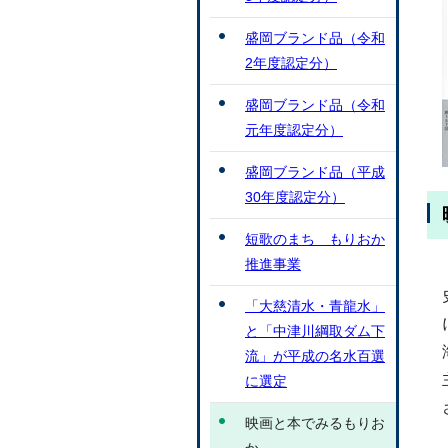
盛岡ブランド品（令和
2年度認定分）
盛岡ブランド品（令和
元年度認定分）
盛岡ブランド品（平成
30年度認定分）
短歌のまち もりおか
推進事業
「大慈清水・青龍水」
と「中津川綱取ダム下
流」が平成の名水百選
に選定
映画と本でみるもりお