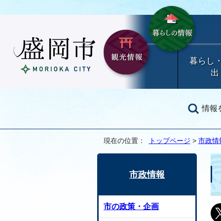
暮らし
出
情報
現在の位置：
トップページ
>
市政情
市政情報
市の政策・企画