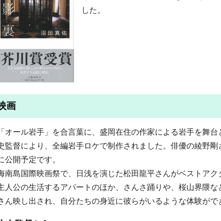
した。
映画
「オール岩手」を合言葉に、盛岡在住の作家による岩手を舞台
史監督により、全編岩手ロケで制作されました。俳優の綾野剛さ
に公開予定です。
海南島国際映画祭で、日浅を演じた松田龍平さんがベストアク
主人公の生活するアパートのほか、さんさ踊りや、桜山界隈な
さん映し出され、自分たちの身近に彼らがいるような体験がで