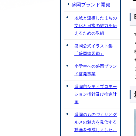
盛岡ブランド開発
地域と連携したまちの
文化と日常の魅力を伝
えるための取組
盛岡公式イラスト集
「盛岡絵図鑑」
小学生への盛岡ブラン
ド啓発事業
盛岡市シティプロモー
ション指針及び推進計
画
盛岡のものづくりとグ
ルメの魅力を発信する
動画を作成しました。