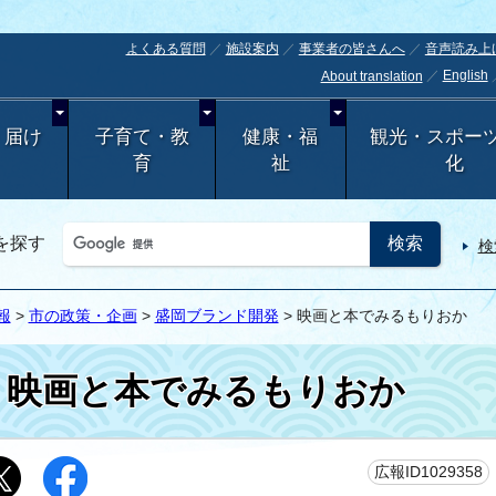
よくある質問
施設案内
事業者の皆さんへ
音声読み上
English
About translation
・届け
子育て・教
健康・福
観光・スポー
育
祉
化
を探す
検
報
>
市の政策・企画
>
盛岡ブランド開発
> 映画と本でみるもりおか
映画と本でみるもりおか
広報ID1029358