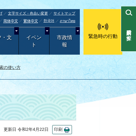
げ
文字サイズ・色合い変更
サイトマップ
한국어
ภาษาไทย
简体中文
繁体中文
目的別で探す
緊急時の行動
ツ・文
イベン
市政情
ト
報
索の使い方
更新日 令和2年4月22日
印刷