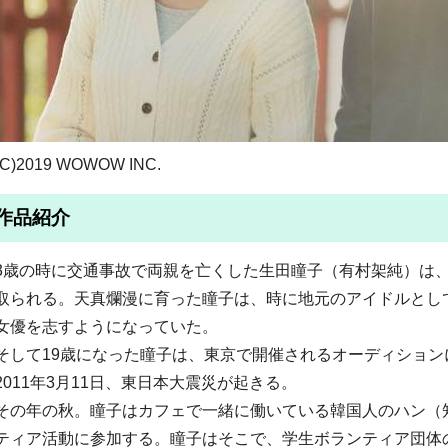
(C)2019 WOWOW INC.
作品紹介
3歳の時に交通事故で両親を亡くした生田瞳子（有村架純）は
取られる。天真爛漫に育った瞳子は、時に地元のアイドルとし
女優を志すようになっていた。
そして19歳になった瞳子は、東京で開催されるオーディショ
2011年3月11日、東日本大震災が起きる。
その年の秋。瞳子はカフェで一緒に働いている韓国人のハン（
ティア活動に参加する。瞳子はそこで、学生ボランティア団体