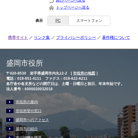
前のページへ戻る
トップページへ戻る
表示
PC
スマートフォン
携帯サイト
リンク集
プライバシーポリシー
著作権について
盛岡市役所
〒020-8530 岩手県盛岡市内丸12-2 [
市役所の地図
］
電話：019-651-4111 ファクス：019-622-6211
各庁舎や各支所などの閉庁日は、土曜・日曜日と祝日、年末年始です。
法人番号：6000020032018
市役所の案内
市役所受付窓口
盛岡市へのアクセス
盛岡市の紹介
市の組織と職員