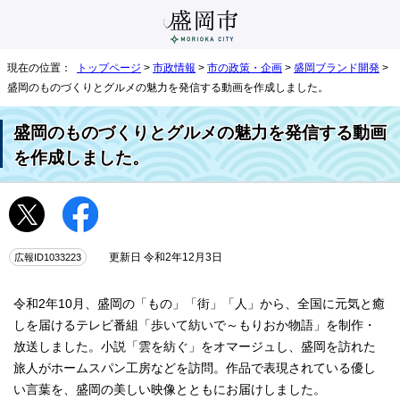
現在の位置：
トップページ
>
市政情報
>
市の政策・企画
>
盛岡ブランド開発
>
盛岡のものづくりとグルメの魅力を発信する動画を作成しました。
盛岡のものづくりとグルメの魅力を発信する動画
を作成しました。
広報ID1033223
更新日 令和2年12月3日
令和2年10月、盛岡の「もの」「街」「人」から、全国に元気と癒
しを届けるテレビ番組「歩いて紡いで～もりおか物語」を制作・
放送しました。小説「雲を紡ぐ」をオマージュし、盛岡を訪れた
旅人がホームスパン工房などを訪問。作品で表現されている優し
い言葉を、盛岡の美しい映像とともにお届けしました。