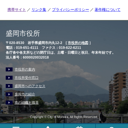
携帯サイト
リンク集
プライバシーポリシー
著作権について
盛岡市役所
〒020-8530 岩手県盛岡市内丸12-2 [
市役所の地図
］
電話：019-651-4111 ファクス：019-622-6211
各庁舎や各支所などの閉庁日は、土曜・日曜日と祝日、年末年始です。
法人番号：6000020032018
市役所の案内
市役所受付窓口
盛岡市へのアクセス
盛岡市の紹介
市の組織と職員
Copyright © City of Morioka, All Rights Reserved.