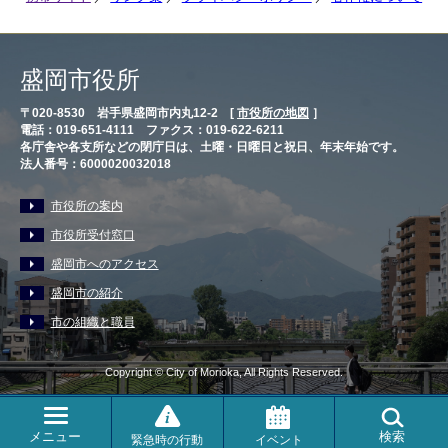
盛岡市役所
〒020-8530 岩手県盛岡市内丸12-2 [
市役所の地図
］
電話：019-651-4111 ファクス：019-622-6211
各庁舎や各支所などの閉庁日は、土曜・日曜日と祝日、年末年始です。
法人番号：6000020032018
市役所の案内
市役所受付窓口
盛岡市へのアクセス
盛岡市の紹介
市の組織と職員
Copyright © City of Morioka, All Rights Reserved.
メニュー
検索
緊急時の行動
イベント