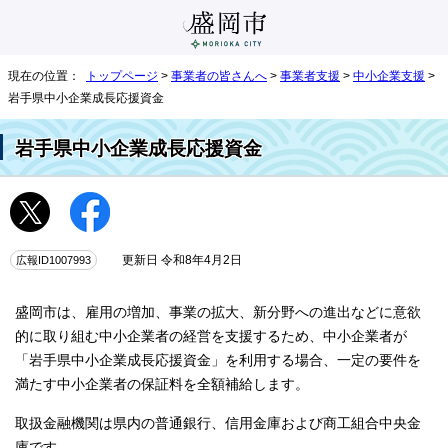
現在の位置：
トップページ
>
事業者の皆さんへ
>
事業者支援
>
中小企業支援
>
岩手県中小企業成長応援資金
岩手県中小企業成長応援資金
広報ID1007993
更新日 令和8年4月2日
盛岡市は、雇用の増加、事業の拡大、新分野への進出などに意欲
的に取り組む中小企業者の経営を支援するため、中小企業者が
「岩手県中小企業成長応援資金」を利用する場合、一定の要件を
満たす中小企業者の保証料を全額補給します。
取扱金融機関は県内の普通銀行、信用金庫および商工組合中央金
庫です。