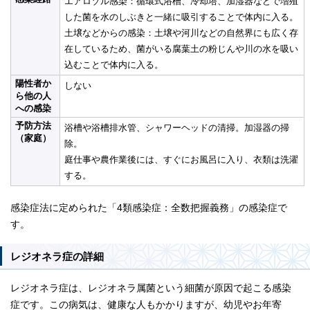
エアロゾル感染：循環式浴槽、冷却塔、加湿器などで増殖
した菌を水のしぶきと一緒に吸引することで体内に入る。
土壌などからの感染：土壌や河川などの自然界にも広く存
在しているため、菌がいる腐葉土の粉じんや川の水を吸い
込むことで体内に入る。
陽性者か
しない
ら他の人
への感染
予防方法
浴槽や浴槽排水管、シャワーヘッドの清掃。加湿器の掃
（家庭）
除。
庭仕事や農作業後には、すぐにお風呂に入り、衣類は洗濯
する。
感染症法に定められた「4類感染症：全数把握義務」の感染症で
す。
レジオネラ症の詳細
レジオネラ症は、レジオネラ属菌という細菌が原因で起こる感染
症です。この病気は、健康な人もかかりますが、幼児やお年寄