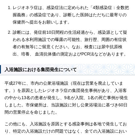
レジオネラ症は、感染症法に定められた「4類感染症：全数把
握義務」の感染症であり、診断した医師はただちに最寄りの
保健所へ提出をお願いします。
診断には、発症前10日間程の生活経過から、感染源として疑
われる水利用施設での曝露の可能性、旅行歴、周囲の有症状
者の有無等にご留意ください。なお、検査には尿中抗原検
出、培養、 血清抗体価の測定およびPCR法などがあります。
入浴施設における集団発生について
平成27年に、市内の公衆浴場施設（現在は営業を廃止していま
す。）を原因としたレジオネラ症の集団発生事例があり、入浴客
の中から13名の患者が発生し、9名が入院、1名の死亡事例が発生
しました。市保健所は、当該施設に対し公衆浴場法に基づき60日
間の営業停止を命じました。
この他にも、入浴施設を原因とする感染事例は各地で発生してお
り、特定の入浴施設だけの問題ではなく、全ての入浴施設におい