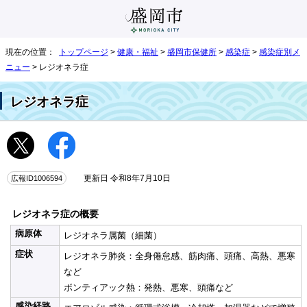
現在の位置：
トップページ
>
健康・福祉
>
盛岡市保健所
>
感染症
>
感染症別メ
ニュー
> レジオネラ症
レジオネラ症
広報ID1006594
更新日 令和8年7月10日
レジオネラ症の概要
病原体
レジオネラ属菌（細菌）
症状
レジオネラ肺炎：全身倦怠感、筋肉痛、頭痛、高熱、悪寒
など
ボンティアック熱：発熱、悪寒、頭痛など
感染経路