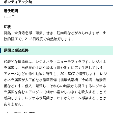
ポンティアック熱
潜伏期間
1～2日
症状
発熱、全身倦怠感、頭痛、せき、筋肉痛などがみられますが、比
較的軽症で、2～5日程度で自然治癒します。
原因と感染経路
代表的な病原体は、レジオネラ・ニューモフィラです。レジオネ
ラ属菌は、自然界の土壌や淡水（川や湖）に広く生息しており、
アメーバなどの原生動物に寄生し、20～50℃で増殖します。レジ
オネラ属菌が人工的な水循環設備（循環式浴槽、冷却塔、給湯設
備など）中に侵入、繁殖し、それらの施設から発生するレジオネ
ラ属菌を含むエアロゾル（細かい霧やしぶき）を吸入することで
感染します。レジオネラ属菌は、ヒトからヒトへ感染することは
ありません。