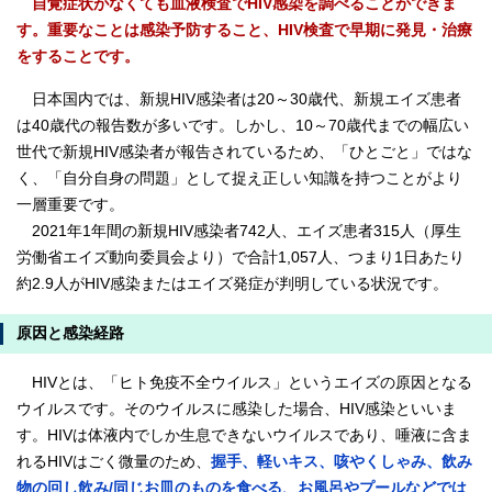
自覚症状がなくても血液検査でHIV感染を調べることができま
す。重要なことは感染予防すること、HIV検査で早期に発見・治療
をすることです。
日本国内では、新規HIV感染者は20～30歳代、新規エイズ患者
は40歳代の報告数が多いです。しかし、10～70歳代までの幅広い
世代で新規HIV感染者が報告されているため、「ひとごと」ではな
く、「自分自身の問題」として捉え正しい知識を持つことがより
一層重要です。
2021年1年間の新規HIV感染者742人、エイズ患者315人（厚生
労働省エイズ動向委員会より）で合計1,057人、つまり1日あたり
約2.9人がHIV感染またはエイズ発症が判明している状況です。
原因と感染経路
HIVとは、「ヒト免疫不全ウイルス」というエイズの原因となる
ウイルスです。そのウイルスに感染した場合、HIV感染といいま
す。HIVは体液内でしか生息できないウイルスであり、唾液に含ま
れるHIVはごく微量のため、
握手、軽いキス、咳やくしゃみ、飲み
物の回し飲み/同じお皿のものを食べる、お風呂やプールなどでは