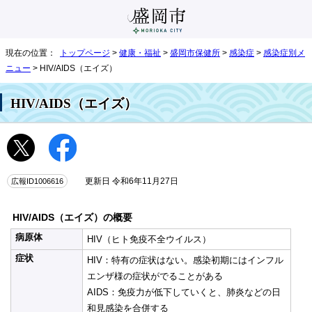
現在の位置：
トップページ
>
健康・福祉
>
盛岡市保健所
>
感染症
>
感染症別メ
ニュー
> HIV/AIDS（エイズ）
HIV/AIDS（エイズ）
広報ID1006616
更新日 令和6年11月27日
HIV/AIDS（エイズ）の概要
病原体
HIV（ヒト免疫不全ウイルス）
症状
HIV：特有の症状はない。感染初期にはインフル
エンザ様の症状がでることがある
AIDS：免疫力が低下していくと、肺炎などの日
和見感染を合併する