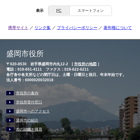
表示
PC
スマートフォン
携帯サイト
リンク集
プライバシーポリシー
著作権について
盛岡市役所
〒020-8530 岩手県盛岡市内丸12-2 [
市役所の地図
］
電話：019-651-4111 ファクス：019-622-6211
各庁舎や各支所などの閉庁日は、土曜・日曜日と祝日、年末年始です。
法人番号：6000020032018
市役所の案内
市役所受付窓口
盛岡市へのアクセス
盛岡市の紹介
市の組織と職員