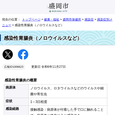
現在の位置：
トップページ
>
健康・福祉
>
盛岡市保健所
>
感染症
>
感染症別メ
ニュー
> 感染性胃腸炎（ノロウイルスなど）
感染性胃腸炎（ノロウイルスなど）
広報ID1006623
更新日 令和6年11月27日
感染性胃腸炎の概要
病原体
ノロウイルス、ロタウイルスなどのウイルスや細
菌や寄生虫
症状
1～3日程度
感染経路
接触感染：病原体が付着した手で口に触れること