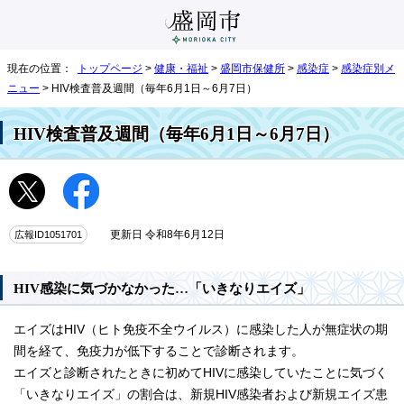
現在の位置：
トップページ
>
健康・福祉
>
盛岡市保健所
>
感染症
>
感染症別メ
ニュー
> HIV検査普及週間（毎年6月1日～6月7日）
HIV検査普及週間（毎年6月1日～6月7日）
広報ID1051701
更新日 令和8年6月12日
HIV感染に気づかなかった…「いきなりエイズ」
エイズはHIV（ヒト免疫不全ウイルス）に感染した人が無症状の期
間を経て、免疫力が低下することで診断されます。
エイズと診断されたときに初めてHIVに感染していたことに気づく
「いきなりエイズ」の割合は、新規HIV感染者および新規エイズ患