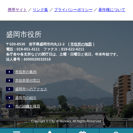
携帯サイト
リンク集
プライバシーポリシー
著作権について
盛岡市役所
〒020-8530 岩手県盛岡市内丸12-2 [
市役所の地図
］
電話：019-651-4111 ファクス：019-622-6211
各庁舎や各支所などの閉庁日は、土曜・日曜日と祝日、年末年始です。
法人番号：6000020032018
市役所の案内
市役所受付窓口
盛岡市へのアクセス
盛岡市の紹介
市の組織と職員
Copyright © City of Morioka, All Rights Reserved.