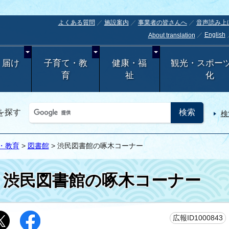
よくある質問
施設案内
事業者の皆さんへ
音声読み上
English
About translation
・届け
子育て・教
健康・福
観光・スポー
育
祉
化
を探す
検
・教育
>
図書館
> 渋民図書館の啄木コーナー
渋民図書館の啄木コーナー
広報ID1000843