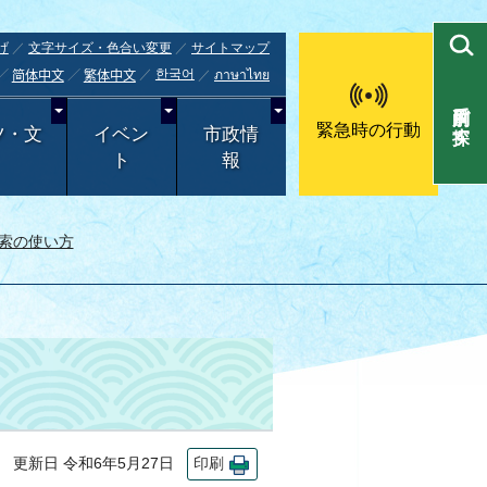
げ
文字サイズ・色合い変更
サイトマップ
한국어
ภาษาไทย
简体中文
繁体中文
目的別で探す
緊急時の行動
ツ・文
イベン
市政情
ト
報
索の使い方
更新日 令和6年5月27日
印刷