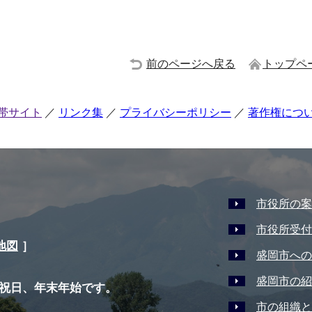
前のページへ戻る
トップペ
帯サイト
リンク集
プライバシーポリシー
著作権につ
市役所の案
市役所受付
地図
］
盛岡市への
盛岡市の紹
祝日、年末年始です。
市の組織と