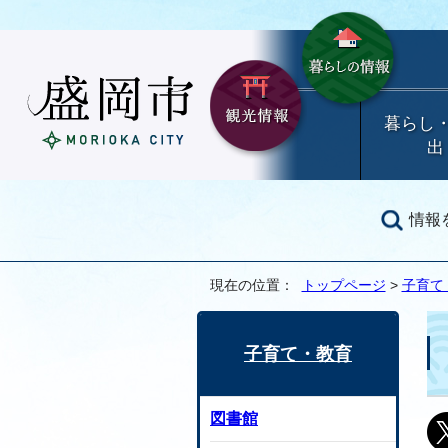
暮らし
出
情報
現在の位置：
トップページ
>
子育て
子育て・教育
図書館