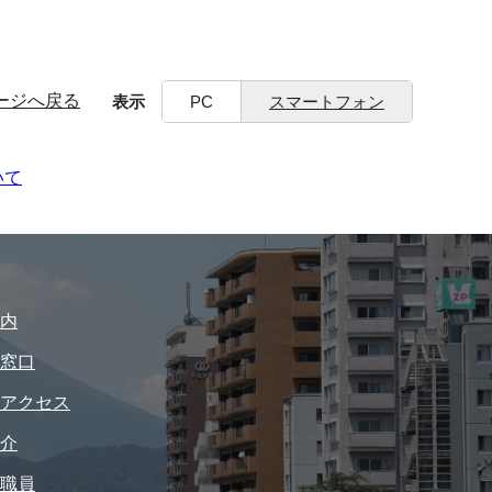
ージへ戻る
表示
PC
スマートフォン
いて
内
窓口
アクセス
介
職員