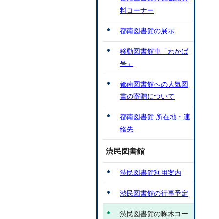
料コーナー
都南図書館の展示
移動図書館車「わかば
号」
都南図書館への人気図
書の寄贈について
都南図書館 所在地・連
絡先
渋民図書館
渋民図書館利用案内
渋民図書館の行事予定
渋民図書館の啄木コー