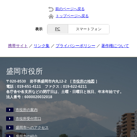
前のページへ戻る
トップページへ戻る
表示
PC
スマートフォン
携帯サイト
リンク集
プライバシーポリシー
著作権について
盛岡市役所
〒020-8530 岩手県盛岡市内丸12-2 [
市役所の地図
］
電話：019-651-4111 ファクス：019-622-6211
各庁舎や各支所などの閉庁日は、土曜・日曜日と祝日、年末年始です。
法人番号：6000020032018
市役所の案内
市役所受付窓口
盛岡市へのアクセス
盛岡市の紹介