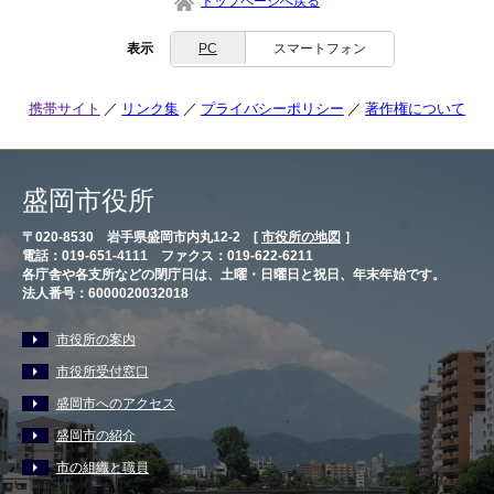
トップページへ戻る
表示
PC
スマートフォン
携帯サイト
リンク集
プライバシーポリシー
著作権について
盛岡市役所
〒020-8530 岩手県盛岡市内丸12-2 [
市役所の地図
］
電話：019-651-4111 ファクス：019-622-6211
各庁舎や各支所などの閉庁日は、土曜・日曜日と祝日、年末年始です。
法人番号：6000020032018
市役所の案内
市役所受付窓口
盛岡市へのアクセス
盛岡市の紹介
市の組織と職員