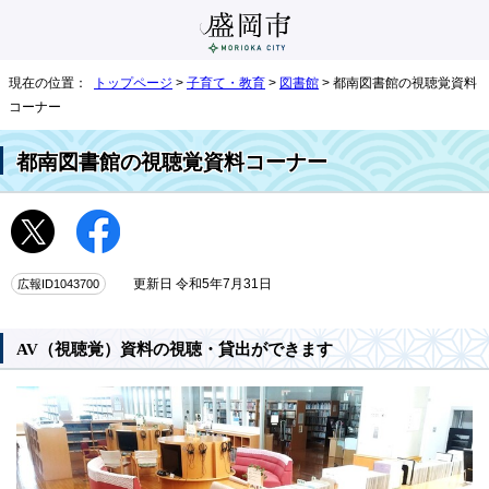
現在の位置：
トップページ
>
子育て・教育
>
図書館
> 都南図書館の視聴覚資料
コーナー
都南図書館の視聴覚資料コーナー
広報ID1043700
更新日 令和5年7月31日
AV（視聴覚）資料の視聴・貸出ができます