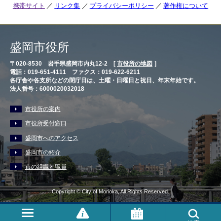
携帯サイト
リンク集
プライバシーポリシー
著作権について
盛岡市役所
〒020-8530 岩手県盛岡市内丸12-2 [
市役所の地図
］
電話：019-651-4111 ファクス：019-622-6211
各庁舎や各支所などの閉庁日は、土曜・日曜日と祝日、年末年始です。
法人番号：6000020032018
市役所の案内
市役所受付窓口
盛岡市へのアクセス
盛岡市の紹介
市の組織と職員
Copyright © City of Morioka, All Rights Reserved.